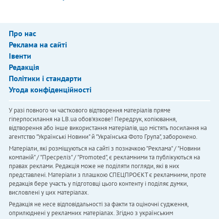
Про нас
Реклама на сайті
Івенти
Редакція
Політики і стандарти
Угода конфіденційності
У разі повного чи часткового відтворення матеріалів пряме
гіперпосилання на LB.ua обов'язкове! Передрук, копіювання,
відтворення або інше використання матеріалів, що містять посилання на
агентство "Українськi Новини" й "Українська Фото Група", заборонено.
Матеріали, які розміщуються на сайті з позначкою "Реклама" / "Новини
компаній" / "Пресреліз" / "Promoted", є рекламними та публікуються на
правах реклами. Редакція може не поділяти погляди, які в них
представлені. Матеріали з плашкою СПЕЦПРОЄКТ є рекламними, проте
редакція бере участь у підготовці цього контенту і поділяє думки,
висловлені у цих матеріалах.
Редакція не несе відповідальності за факти та оціночні судження,
оприлюднені у рекламних матеріалах. Згідно з українським