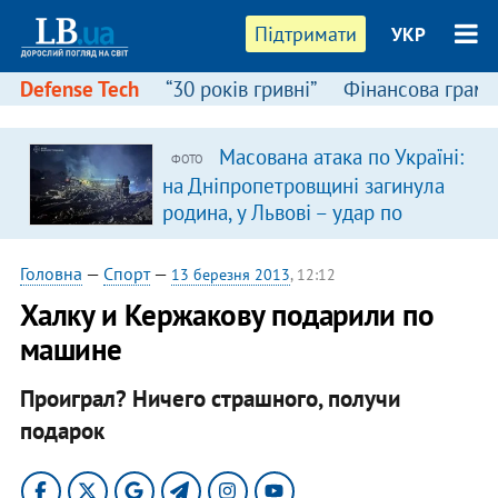
Підтримати
УКР
Defense Tech
“30 років гривні”
Фінансова грамо
Масована атака по Україні:
ФОТО
на Дніпропетровщині загинула
родина, у Львові – удар по
багатоповерхівках
(доповнюється)
Головна
—
Спорт
—
13 березня 2013
, 12:12
Халку и Кержакову подарили по
машине
Проиграл? Ничего страшного, получи
подарок