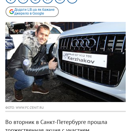
Додати LB.ua як бажане
джерело в Google
ФОТО: WWW.FC-ZENIT.RU
Во вторник в Санкт-Петербурге прошла
торжественная акция с участием