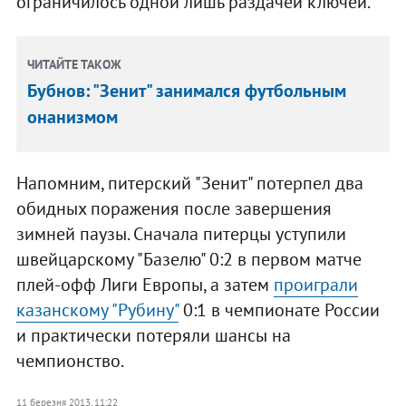
ограничилось одной лишь раздачей ключей.
ЧИТАЙТЕ ТАКОЖ
Бубнов: "Зенит" занимался футбольным
онанизмом
Напомним, питерский "Зенит" потерпел два
обидных поражения после завершения
зимней паузы. Сначала питерцы уступили
швейцарскому "Базелю" 0:2 в первом матче
плей-офф Лиги Европы, а затем
проиграли
казанскому "Рубину"
0:1 в чемпионате России
и практически потеряли шансы на
чемпионство.
11 березня 2013, 11:22