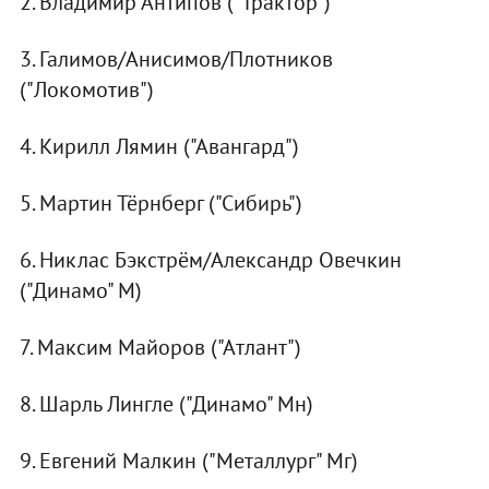
2. Владимир Антипов ("Трактор")
3. Галимов/Анисимов/Плотников
("Локомотив")
4. Кирилл Лямин ("Авангард")
5. Мартин Тёрнберг ("Сибирь")
6. Никлас Бэкстрём/Александр Овечкин
("Динамо" М)
7. Максим Майоров ("Атлант")
8. Шарль Лингле ("Динамо" Мн)
9. Евгений Малкин ("Металлург" Мг)