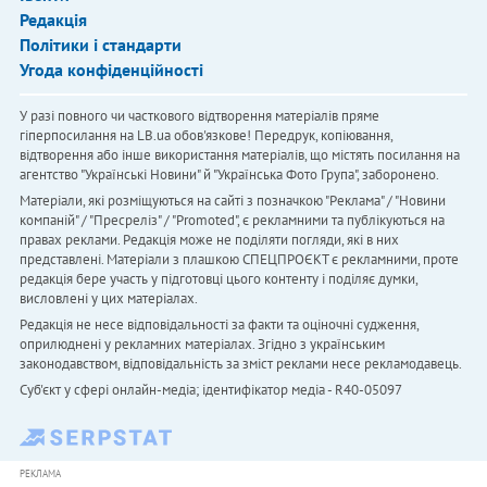
Редакція
Політики і стандарти
Угода конфіденційності
У разі повного чи часткового відтворення матеріалів пряме
гіперпосилання на LB.ua обов'язкове! Передрук, копіювання,
відтворення або інше використання матеріалів, що містять посилання на
агентство "Українськi Новини" й "Українська Фото Група", заборонено.
Матеріали, які розміщуються на сайті з позначкою "Реклама" / "Новини
компаній" / "Пресреліз" / "Promoted", є рекламними та публікуються на
правах реклами. Редакція може не поділяти погляди, які в них
представлені. Матеріали з плашкою СПЕЦПРОЄКТ є рекламними, проте
редакція бере участь у підготовці цього контенту і поділяє думки,
висловлені у цих матеріалах.
Редакція не несе відповідальності за факти та оціночні судження,
оприлюднені у рекламних матеріалах. Згідно з українським
законодавством, відповідальність за зміст реклами несе рекламодавець.
Cуб'єкт у сфері онлайн-медіа; ідентифікатор медіа - R40-05097
РЕКЛАМА