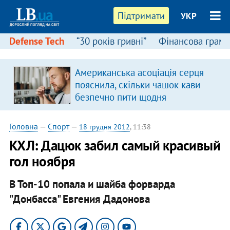
Підтримати
УКР
Defense Tech
“30 років гривні”
Фінансова грамо
Американська асоціація серця
пояснила, скільки чашок кави
безпечно пити щодня
Головна
—
Спорт
—
18 грудня 2012
, 11:38
КХЛ: Дацюк забил самый красивый
гол ноября
В Топ-10 попала и шайба форварда
"Донбасса" Евгения Дадонова