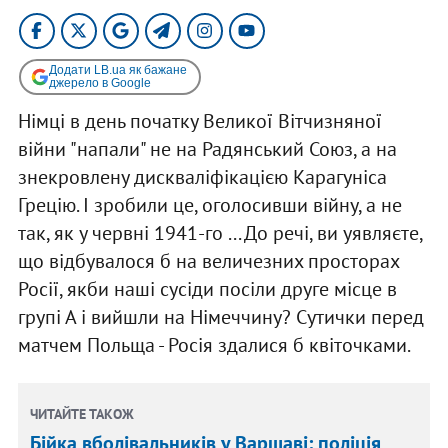
Додати LB.ua як бажане
джерело в Google
Німці в день початку Великої Вітчизняної
війни "напали" не на Радянський Союз, а на
знекровлену дискваліфікацією Карагуніса
Грецію. І зробили це, оголосивши війну, а не
так, як у червні 1941-го ... До речі, ви уявляєте,
що відбувалося б на величезних просторах
Росії, якби наші сусіди посіли друге місце в
групі А і вийшли на Німеччину? Сутички перед
матчем Польща - Росія здалися б квіточками.
ЧИТАЙТЕ ТАКОЖ
Бійка вболівальників у Варшаві: поліція