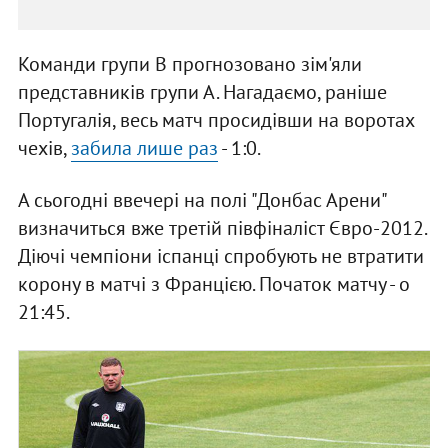
Команди групи В прогнозовано зім'яли
представників групи А. Нагадаємо, раніше
Португалія, весь матч просидівши на воротах
чехів,
забила лише раз
- 1:0.
А сьогодні ввечері на полі "Донбас Арени"
визначиться вже третій півфіналіст Євро-2012.
Діючі чемпіони іспанці спробують не втратити
корону в матчі з Францією. Початок матчу - о
21:45.