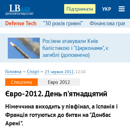
Підтримати
УКР
Defense Tech
“30 років гривні”
Фінансова грамо
Росіяни атакували Київ
балістикою і "Цирконами", є
загиблі (доповнено)
Головна
—
Спорт
—
23 червня 2012
, 12:10
Спецтема
Евро 2012
Євро-2012. День п'ятнадцятий
Німеччина виходить у півфінал, а Іспанія і
Франція готуються до битви на "Донбас
Арені".