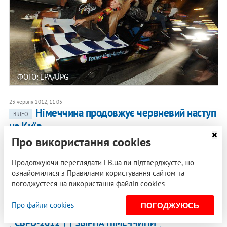
ФОТО: EPA/UPG
23 червня 2012, 11:05
Німеччина продовжує червневий наступ
ВІДЕО
на Київ
Про використання cookies
23 червня 2012, 11:03
13 запитань Олегові Блохіну
Продовжуючи переглядати LB.ua ви підтверджуєте, що
ознайомилися з Правилами користування сайтом та
23 червня 2012, 10:57
Даешь Евро - в каждый офис!
погоджуєтеся на використання файлів cookies
Про файли cookies
ПОГОДЖУЮСЬ
ЄВРО-2012
ЗБІРНА НІМЕЧЧИНИ