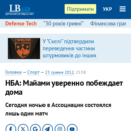
Підтримати
УКР
Defense Tech
“30 років гривні”
Фінансова грамо
У "Скелі" підтвердили
переведення частини
штурмовиків до інших
підрозділів
Головна
—
Спорт
—
23 травня 2012
, 15:58
НБА: Майами уверенно побеждает
дома
Сегодня ночью в Ассоциации состоялся
лишь один матч