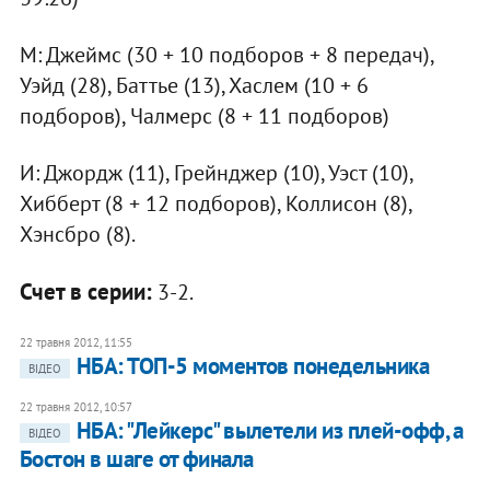
М: Джеймс (30 + 10 подборов + 8 передач),
Уэйд (28), Баттье (13), Хаслем (10 + 6
подборов), Чалмерс (8 + 11 подборов)
И: Джордж (11), Грейнджер (10), Уэст (10),
Хибберт (8 + 12 подборов), Коллисон (8),
Хэнсбро (8).
Счет в серии:
3-2.
22 травня 2012, 11:55
НБА: ТОП-5 моментов понедельника
ВІДЕО
22 травня 2012, 10:57
НБА: "Лейкерс" вылетели из плей-офф, а
ВІДЕО
Бостон в шаге от финала