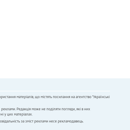
ристання матеріалів, що містять посилання на агентство "Українськi
х реклами. Редакція може не поділяти погляди, які в них
ні у цих матеріалах.
повідальність за зміст реклами несе рекламодавець.