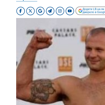
Додати LB.ua як
джерело в Googl