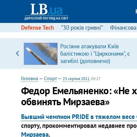
Defense Tech
“30 років гривні”
Фінансова
Росіяни атакували Київ
уп
балістикою і "Цирконами", є
загиблі (доповнено)
ку
Головна
—
Спорт
—
23 серпня 2011
, 09:27
Федор Емельяненко: «Не х
обвинять Мирзаева»
Бывший чемпион PRIDE в тяжелом весе
спорту, прокомментировал недавнее пр
Мирзаева
.