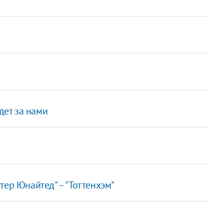
дет за нами
ер Юнайтед" – "Тоттенхэм"