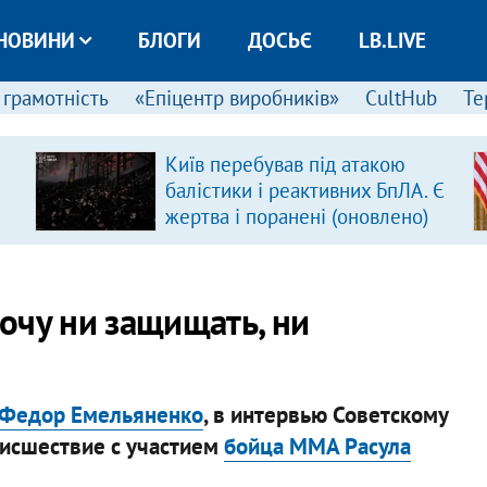
НОВИНИ
БЛОГИ
ДОСЬЄ
LB.LIVE
 грамотність
«Епіцентр виробників»
CultHub
Те
Київ перебував під атакою
балістики і реактивних БпЛА. Є
жертва і поранені (оновлено)
очу ни защищать, ни
 Федор Емельяненко
, в интервью Советскому
оисшествие с участием
бойца ММА Расула