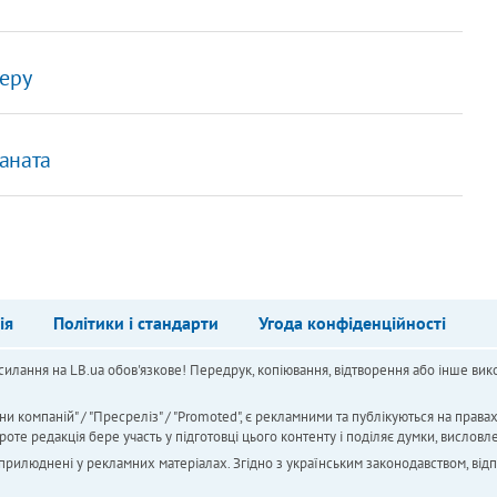
еру
аната
"
ія
Політики і стандарти
Угода конфіденційності
силання на LB.ua обов'язкове! Передрук, копіювання, відтворення або інше вико
ни компаній" / "Пресреліз" / "Promoted", є рекламними та публікуються на права
 редакція бере участь у підготовці цього контенту і поділяє думки, висловле
 оприлюднені у рекламних матеріалах. Згідно з українським законодавством, від