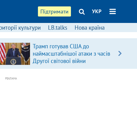
Підтримати
УКР
риторії культури
LB.talks
Нова країна
Трамп готував США до
наймасштабнішої атаки з часів
Другої світової війни
РЕКЛАМА