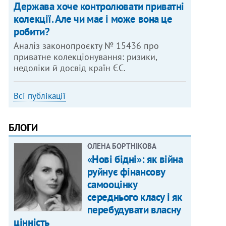
Держава хоче контролювати приватні
колекції. Але чи має і може вона це
робити?
Аналіз законопроєкту № 15436 про
приватне колекціонування: ризики,
недоліки й досвід країн ЄС.
Всі публікації
БЛОГИ
ОЛЕНА БОРТНІКОВА
«Нові бідні»: як війна
руйнує фінансову
самооцінку
середнього класу і як
перебудувати власну
цінність