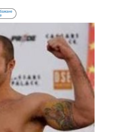
 бажане
e