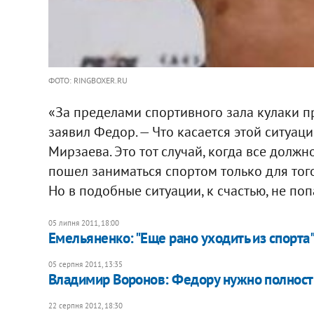
ФОТО: RINGBOXER.RU
«За пределами спортивного зала кулаки п
заявил Федор. — Что касается этой ситуаци
Мирзаева. Это тот случай, когда все должно
пошел заниматься спортом только для того
Но в подобные ситуации, к счастью, не поп
05 липня 2011, 18:00
Емельяненко: "Еще рано уходить из спорта
05 серпня 2011, 13:35
Владимир Воронов: Федору нужно полност
22 серпня 2012, 18:30