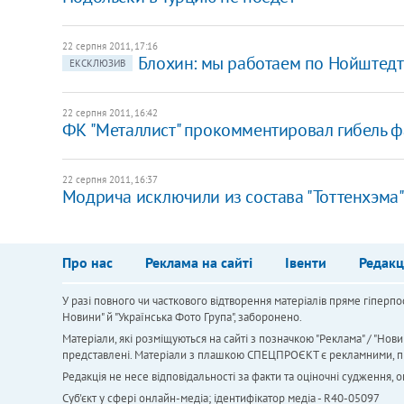
22 серпня 2011, 17:16
Блохин: мы работаем по Нойштедт
ЕКСКЛЮЗИВ
22 серпня 2011, 16:42
ФК "Металлист" прокомментировал гибель ф
22 серпня 2011, 16:37
​Модрича исключили из состава "Тоттенхэма
Про нас
Реклама на сайті
Івенти
Редакц
У разі повного чи часткового відтворення матеріалів пряме гіперпо
Новини" й "Українська Фото Група", заборонено.
Матеріали, які розміщуються на сайті з позначкою "Реклама" / "Нови
представлені. Матеріали з плашкою СПЕЦПРОЄКТ є рекламними, проте
Редакція не несе відповідальності за факти та оціночні судження,
Cуб'єкт у сфері онлайн-медіа; ідентифікатор медіа - R40-05097