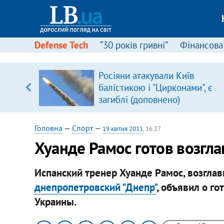
Defense Tech
“30 років гривні”
Фінансова
серця
Росіяни атакували Київ
 кави
балістикою і "Цирконами", є
загиблі (доповнено)
Головна
—
Спорт
—
19 квітня 2011
, 16:27
Хуанде Рамос готов возгл
Испанский тренер Хуанде Рамос, возгла
днепропетровский "Днепр"
, объявил о г
Украины.