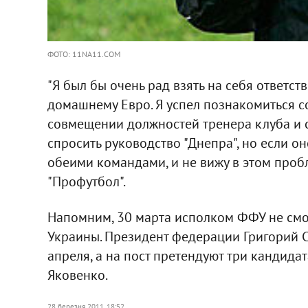
ФОТО: 11NA11.COM
"Я был бы очень рад взять на себя ответс
домашнему Евро. Я успел познакомиться с
совмещении должностей тренера клуба и с
спросить руководство "Днепра", но если оно
обеими командами, и не вижу в этом пробл
"Профутбол".
Напомним, 30 марта исполком ФФУ не смог
Украины. Президент федерации Григорий С
апреля, а на пост претендуют три кандида
Яковенко.
28 березня 2011, 18:52