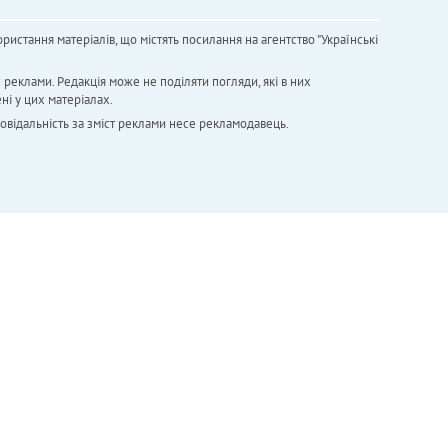
ристання матеріалів, що містять посилання на агентство "Українськi
х реклами. Редакція може не поділяти погляди, які в них
ні у цих матеріалах.
повідальність за зміст реклами несе рекламодавець.