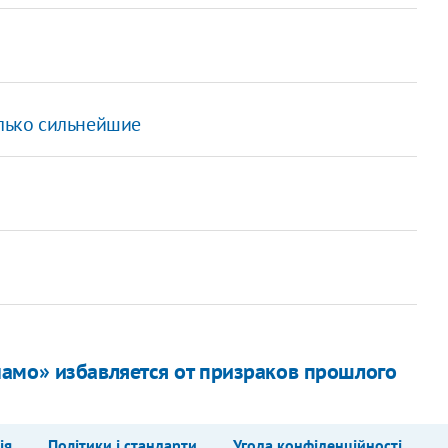
олько сильнейшие
амо» избавляется от призраков прошлого
ія
Політики і стандарти
Угода конфіденційності