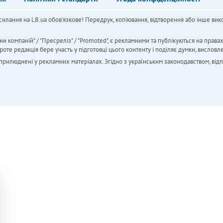
силання на LB.ua обов'язкове! Передрук, копіювання, відтворення або інше вико
ни компаній" / "Пресреліз" / "Promoted", є рекламними та публікуються на права
 редакція бере участь у підготовці цього контенту і поділяє думки, висловле
 оприлюднені у рекламних матеріалах. Згідно з українським законодавством, від