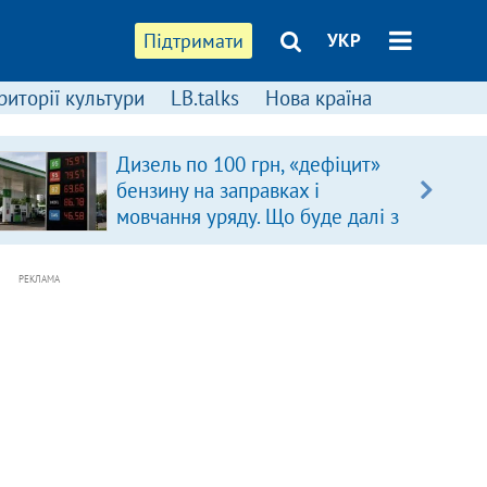
Підтримати
УКР
риторії культури
LB.talks
Нова країна
Дизель по 100 грн, «дефіцит»
бензину на заправках і
мовчання уряду. Що буде далі з
цінами на пальне?
РЕКЛАМА