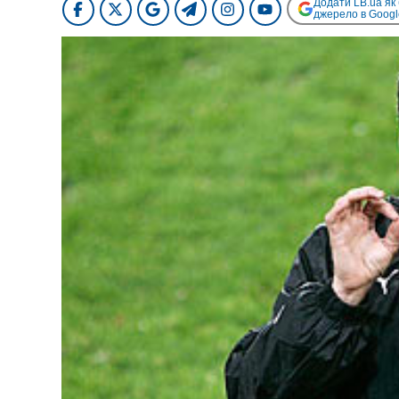
Додати LB.ua як
джерело в Googl