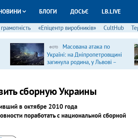
НОВИНИ
БЛОГИ
ДОСЬЄ
LB.LIVE
 грамотність
«Епіцентр виробників»
CultHub
Те
Масована атака по
ФОТО
Україні: на Дніпропетровщині
загинула родина, у Львові –
удар по багатоповерхівках
(доповнюється)
авить сборную Украины
вивший в октябре 2010 года
отовности поработать с национальной сборной