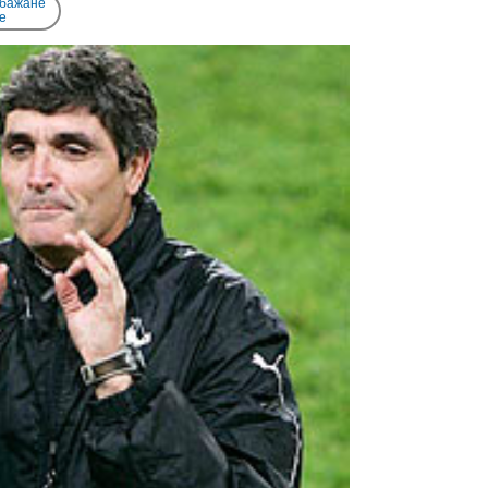
 бажане
e