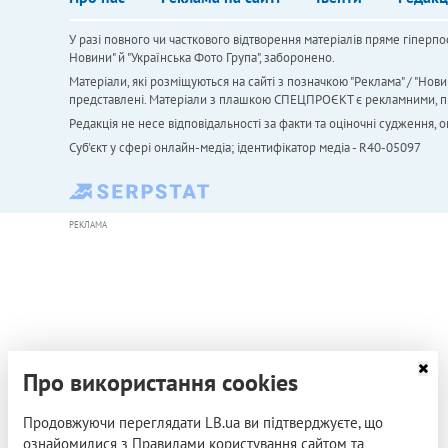
У разі повного чи часткового відтворення матеріалів пряме гіперпо
Новини" й "Українська Фото Група", заборонено.
Матеріали, які розміщуються на сайті з позначкою "Реклама" / "Нови
представлені. Матеріали з плашкою СПЕЦПРОЄКТ є рекламними, проте
Редакція не несе відповідальності за факти та оціночні судження,
Cуб'єкт у сфері онлайн-медіа; ідентифікатор медіа - R40-05097
РЕКЛАМА
Про використання cookies
Продовжуючи переглядати LB.ua ви підтверджуєте, що
ознайомилися з Правилами користування сайтом та