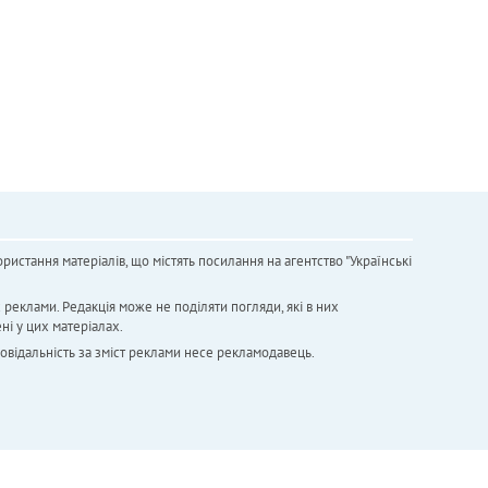
ристання матеріалів, що містять посилання на агентство "Українськi
х реклами. Редакція може не поділяти погляди, які в них
ні у цих матеріалах.
повідальність за зміст реклами несе рекламодавець.