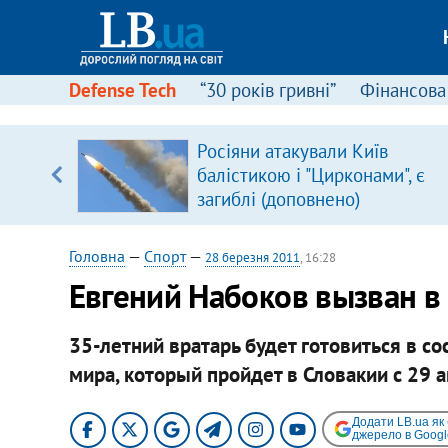
Defense Tech
“30 років гривні”
Фінансова
Росіяни атакували Київ
уп
балістикою і "Цирконами", є
загиблі (доповнено)
ку
Головна
—
Спорт
—
28 березня 2011
, 16:28
Евгений Набоков вызван в
35-летний вратарь будет готовиться в с
мира, который пройдет в Словакии с 29 а
Додати LB.ua як
джерело в Googl