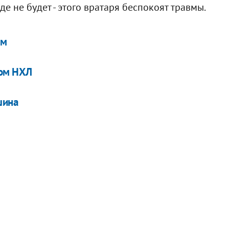
е не будет - этого вратаря беспокоят травмы.
ым
бом НХЛ
шина