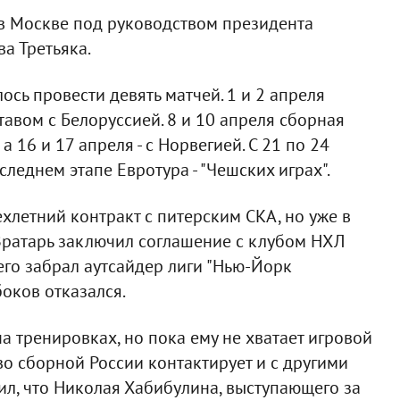
в Москве под руководством президента
а Третьяка.
сь провести девять матчей. 1 и 2 апреля
авом с Белоруссией. 8 и 10 апреля сборная
 16 и 17 апреля - с Норвегией. С 21 по 24
леднем этапе Евротура - "Чешских играх".
хлетний контракт с питерским СКА, но уже в
Вратарь заключил соглашение с клубом НХЛ
 его забрал аутсайдер лиги "Нью-Йорк
боков отказался.
на тренировках, но пока ему не хватает игровой
тво сборной России контактирует и с другими
ил, что Николая Хабибулина, выступающего за