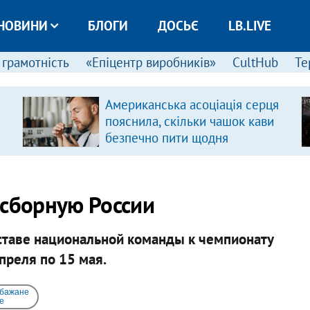
НОВИНИ
БЛОГИ
ДОСЬЄ
LB.LIVE
 грамотність
«Епіцентр виробників»
CultHub
Те
Американська асоціація серця
пояснила, скільки чашок кави
безпечно пити щодня
 сборную России
оставе национальной команды к чемпионату
преля по 15 мая.
 бажане
e