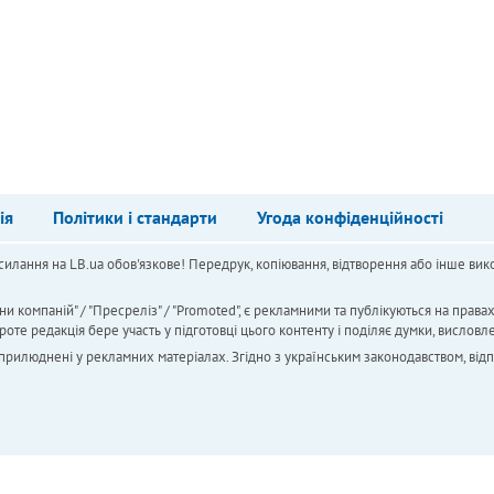
ія
Політики і стандарти
Угода конфіденційності
силання на LB.ua обов'язкове! Передрук, копіювання, відтворення або інше вико
ни компаній" / "Пресреліз" / "Promoted", є рекламними та публікуються на права
 редакція бере участь у підготовці цього контенту і поділяє думки, висловле
 оприлюднені у рекламних матеріалах. Згідно з українським законодавством, від