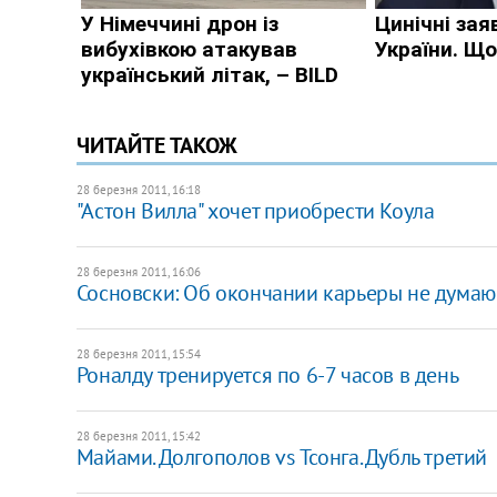
ЧИТАЙТЕ ТАКОЖ
28 березня 2011, 16:18
"Астон Вилла" хочет приобрести Коула
28 березня 2011, 16:06
Сосновски: Об окончании карьеры не думаю
28 березня 2011, 15:54
Роналду тренируется по 6-7 часов в день
28 березня 2011, 15:42
Майами. Долгополов vs Тсонга. Дубль третий