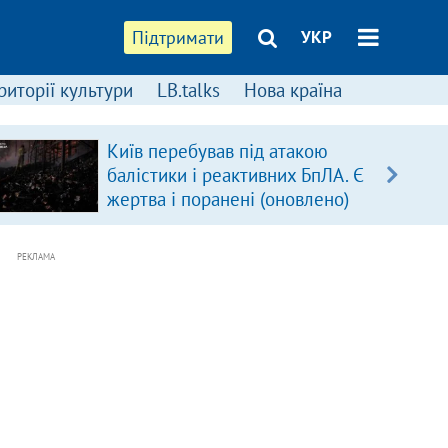
Підтримати
УКР
риторії культури
LB.talks
Нова країна
Київ перебував під атакою
балістики і реактивних БпЛА. Є
жертва і поранені (оновлено)
РЕКЛАМА