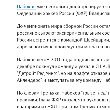
Набоков
уже несколько дней тренируется 
Федерации хоккея России (ФХР) Владислав
До чемпионата мира сборной России остало
россияне сыграют экспериментальным сост
России встретится с командой Швейцарии, а
апреля россияне проведут три матча на пос
Набоков летом 2010 года подписал четыре
декабре покинул команду и уехал в США. 
"Детройт Ред Уингс", но на драфте отказов
Айлендерс", и выступать за эту команду На
По словам Третьяка, Набоков "грызет лед" 
практики. Глава ФХР сказал, что руководс
вратарями из НХЛ. При этом Третьяк отмет