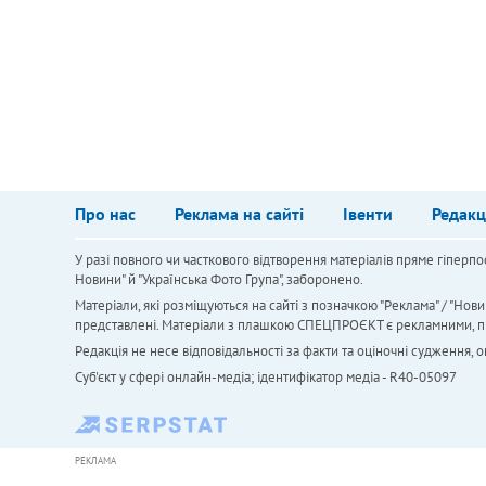
Про нас
Реклама на сайті
Івенти
Редакц
У разі повного чи часткового відтворення матеріалів пряме гіперпо
Новини" й "Українська Фото Група", заборонено.
Матеріали, які розміщуються на сайті з позначкою "Реклама" / "Нови
представлені. Матеріали з плашкою СПЕЦПРОЄКТ є рекламними, проте
Редакція не несе відповідальності за факти та оціночні судження,
Cуб'єкт у сфері онлайн-медіа; ідентифікатор медіа - R40-05097
РЕКЛАМА