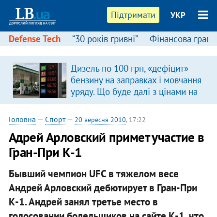
Підтримати
УКР
Defense Tech
“30 років гривні”
Фінансова грамо
Дизель по 100 грн, «дефіцит»
бензину на заправках і мовчання
уряду. Що буде далі з цінами на
пальне?
Головна
—
Спорт
—
20 вересня 2010
, 17:22
Адрей Арловский примет участие в
Гран-При К-1
Бывший чемпион UFC в тяжелом весе
Андрей Арловский дебютирует в Гран-При
К-1. Андрей занял третье место в
голосовании болельщиков на сайте К-1, что