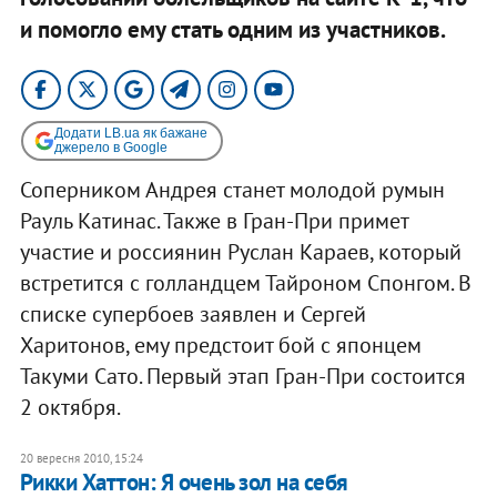
и помогло ему стать одним из участников.
Додати LB.ua як бажане
джерело в Google
Соперником Андрея станет молодой румын
Рауль Катинас. Также в Гран-При примет
участие и россиянин Руслан Караев, который
встретится с голландцем Тайроном Спонгом. В
списке супербоев заявлен и Сергей
Харитонов, ему предстоит бой с японцем
Такуми Сато. Первый этап Гран-При состоится
2 октября.​
20 вересня 2010, 15:24
Рикки Хаттон: Я очень зол на себя