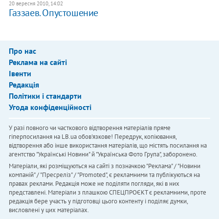
20 вересня 2010, 14:02
Газзаев. Опустошение
Про нас
Реклама на сайті
Івенти
Редакція
Політики і стандарти
Угода конфіденційності
У разі повного чи часткового відтворення матеріалів пряме
гіперпосилання на LB.ua обов'язкове! Передрук, копіювання,
відтворення або інше використання матеріалів, що містять посилання на
агентство "Українськi Новини" й "Українська Фото Група", заборонено.
Матеріали, які розміщуються на сайті з позначкою "Реклама" / "Новини
компаній" / "Пресреліз" / "Promoted", є рекламними та публікуються на
правах реклами. Редакція може не поділяти погляди, які в них
представлені. Матеріали з плашкою СПЕЦПРОЄКТ є рекламними, проте
редакція бере участь у підготовці цього контенту і поділяє думки,
висловлені у цих матеріалах.