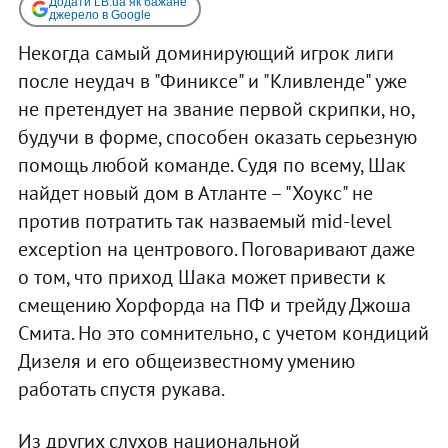
Додати LB.ua як бажане
джерело в Google
Некогда самый доминирующий игрок лиги
после неудач в "Финиксе" и "Кливленде" уже
не претендует на звание первой скрипки, но,
будучи в форме, способен оказать серьезную
помощь любой команде. Судя по всему, Шак
найдет новый дом в Атланте – "Хоукс" не
против потратить так назваемый mid-level
exception на центрового. Поговаривают даже
о том, что приход Шака может привести к
смещению Хорфорда на ПФ и трейду Джоша
Смита. Но это сомнительно, с учетом кондиций
Дизеля и его общеизвестному умению
работать спустя рукава.
Из других слухов национальной