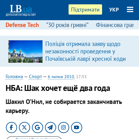
Підтримати
УКР
Defense Tech
“30 років гривні”
Фінансова грамо
:
Поліція отримала заяву щодо
незаконності проведення у
Почаївській лаврі хресної ходи
Головна
—
Спорт
—
6 липня 2010
, 17:55
НБА: Шак хочет ещё два года
Шакил О’Нил, не собирается заканчивать
карьеру.