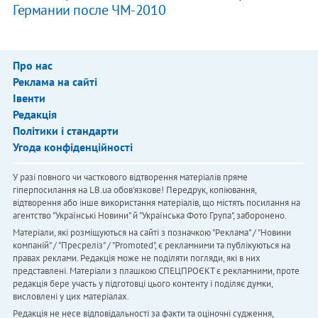
Германии после ЧМ-2010
Про нас
Реклама на сайті
Івенти
Редакція
Політики і стандарти
Угода конфіденційності
У разі повного чи часткового відтворення матеріалів пряме
гіперпосилання на LB.ua обов'язкове! Передрук, копіювання,
відтворення або інше використання матеріалів, що містять посилання на
агентство "Українськi Новини" й "Українська Фото Група", заборонено.
Матеріали, які розміщуються на сайті з позначкою "Реклама" / "Новини
компаній" / "Пресреліз" / "Promoted", є рекламними та публікуються на
правах реклами. Редакція може не поділяти погляди, які в них
представлені. Матеріали з плашкою СПЕЦПРОЄКТ є рекламними, проте
редакція бере участь у підготовці цього контенту і поділяє думки,
висловлені у цих матеріалах.
Редакція не несе відповідальності за факти та оціночні судження,