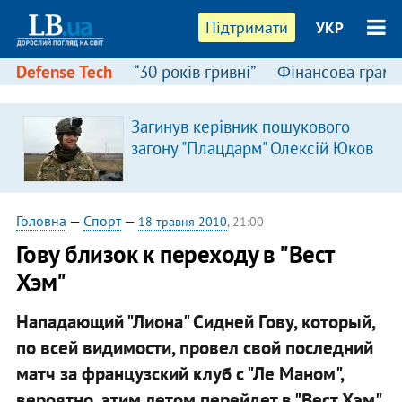
Підтримати
УКР
Defense Tech
“30 років гривні”
Фінансова грамо
Загинув керівник пошукового
я
загону "Плацдарм" Олексій Юков
Головна
—
Спорт
—
18 травня 2010
, 21:00
Гову близок к переходу в "Вест
Хэм"
Нападающий "Лиона" Сидней Гову, который,
по всей видимости, провел свой последний
матч за французский клуб с "Ле Маном",
вероятно, этим летом перейдет в "Вест Хэм".