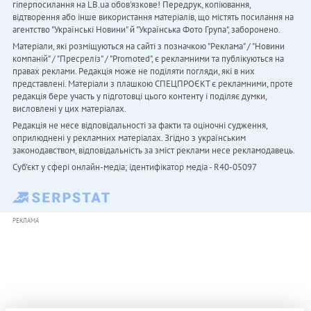
гіперпосилання на LB.ua обов'язкове! Передрук, копіювання,
відтворення або інше використання матеріалів, що містять посилання на
агентство "Українськi Новини" й "Українська Фото Група", заборонено.
Матеріали, які розміщуються на сайті з позначкою "Реклама" / "Новини
компаній" / "Пресреліз" / "Promoted", є рекламними та публікуються на
правах реклами. Редакція може не поділяти погляди, які в них
представлені. Матеріали з плашкою СПЕЦПРОЄКТ є рекламними, проте
редакція бере участь у підготовці цього контенту і поділяє думки,
висловлені у цих матеріалах.
Редакція не несе відповідальності за факти та оціночні судження,
оприлюднені у рекламних матеріалах. Згідно з українським
законодавством, відповідальність за зміст реклами несе рекламодавець.
Cуб'єкт у сфері онлайн-медіа; ідентифікатор медіа - R40-05097
РЕКЛАМА