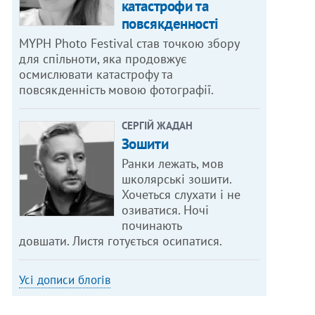
катастрофи та
повсякденності
MYPH Photo Festival став точкою збору
для спільноти, яка продовжує
осмислювати катастрофу та
повсякденність мовою фотографії.
СЕРГІЙ ЖАДАН
Зошити
Ранки лежать, мов
школярські зошити.
Хочеться слухати і не
озиватися. Ночі
починають
довшати. Листя готується осипатися.
Усі дописи блогів