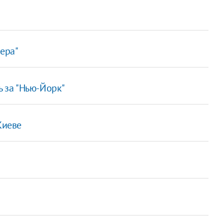
хера"
ь за "Нью-Йорк"
Киеве