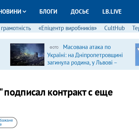
НОВИНИ
БЛОГИ
ДОСЬЄ
LB.LIVE
 грамотність
«Епіцентр виробників»
CultHub
Те
Масована атака по
ФОТО
Україні: на Дніпропетровщині
загинула родина, у Львові –
удар по багатоповерхівках
(доповнюється)
 подписал контракт с еще
 бажане
e