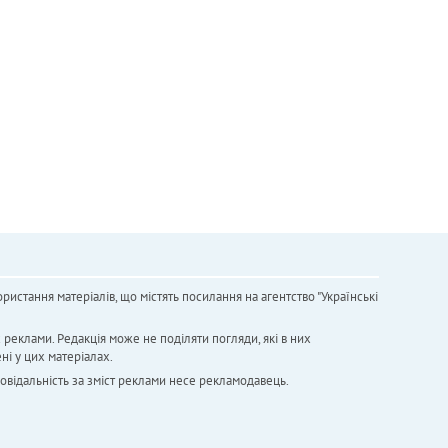
ристання матеріалів, що містять посилання на агентство "Українськi
х реклами. Редакція може не поділяти погляди, які в них
ні у цих матеріалах.
повідальність за зміст реклами несе рекламодавець.