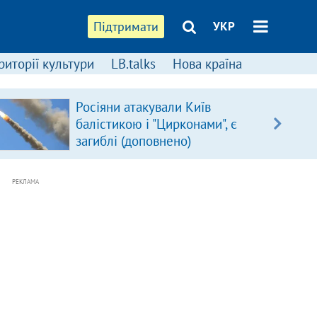
Підтримати
УКР
риторії культури
LB.talks
Нова країна
Росіяни атакували Київ
балістикою і "Цирконами", є
загиблі (доповнено)
РЕКЛАМА