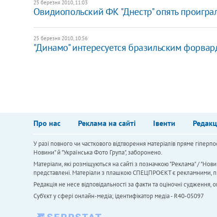
25 березня 2010, 11:03
Овидиопольский ФК "Днестр" опять проигра
25 березня 2010, 10:56
"Динамо" интересуется бразильским форва
Про нас
Реклама на сайті
Івенти
Редакц
У разі повного чи часткового відтворення матеріалів пряме гіперпо
Новини" й "Українська Фото Група", заборонено.
Матеріали, які розміщуються на сайті з позначкою "Реклама" / "Нови
представлені. Матеріали з плашкою СПЕЦПРОЄКТ є рекламними, проте
Редакція не несе відповідальності за факти та оціночні судження,
Cуб'єкт у сфері онлайн-медіа; ідентифікатор медіа - R40-05097