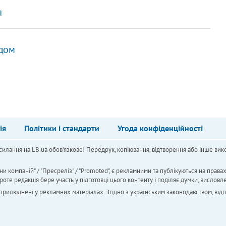
л
рдом
ія
Політики і стандарти
Угода конфіденційності
силання на LB.ua обов'язкове! Передрук, копіювання, відтворення або інше вико
ни компаній" / "Пресреліз" / "Promoted", є рекламними та публікуються на права
 редакція бере участь у підготовці цього контенту і поділяє думки, висловле
 оприлюднені у рекламних матеріалах. Згідно з українським законодавством, від