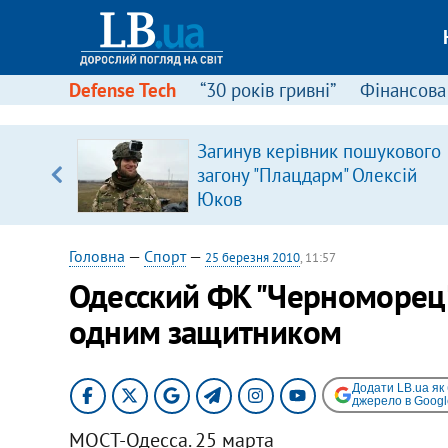
Defense Tech
“30 років гривні”
Фінансова
іцит»
Загинув керівник пошукового
загону "Плацдарм" Олексій
 далі з
Юков
Головна
—
Спорт
—
25 березня 2010
, 11:57
Одесский ФК "Черноморец"
одним защитником
Додати LB.ua як
джерело в Googl
МОСТ-Одесса. 25 марта