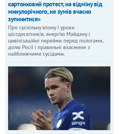
картонковий протест, на відміну від
минулорічного, не зумів вчасно
зупинитися»
Про суспільну втому і уроки
шістдесятників, енергію Майдану і
цивілізаційні перейми перед пологами,
долю Росії і правильні взаємини з
найближчими сусідами.