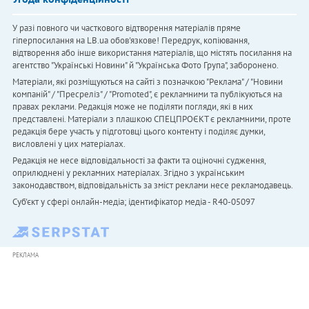
У разі повного чи часткового відтворення матеріалів пряме
гіперпосилання на LB.ua обов'язкове! Передрук, копіювання,
відтворення або інше використання матеріалів, що містять посилання на
агентство "Українськi Новини" й "Українська Фото Група", заборонено.
Матеріали, які розміщуються на сайті з позначкою "Реклама" / "Новини
компаній" / "Пресреліз" / "Promoted", є рекламними та публікуються на
правах реклами. Редакція може не поділяти погляди, які в них
представлені. Матеріали з плашкою СПЕЦПРОЄКТ є рекламними, проте
редакція бере участь у підготовці цього контенту і поділяє думки,
висловлені у цих матеріалах.
Редакція не несе відповідальності за факти та оціночні судження,
оприлюднені у рекламних матеріалах. Згідно з українським
законодавством, відповідальність за зміст реклами несе рекламодавець.
Cуб'єкт у сфері онлайн-медіа; ідентифікатор медіа - R40-05097
РЕКЛАМА