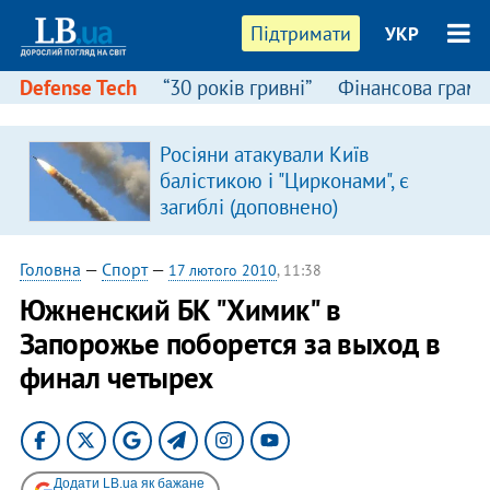
Підтримати
УКР
Defense Tech
“30 років гривні”
Фінансова грамо
Росіяни атакували Київ
балістикою і "Цирконами", є
загиблі (доповнено)
Головна
—
Спорт
—
17 лютого 2010
, 11:38
Южненский БК "Химик" в
Запорожье поборется за выход в
финал четырех
Додати LB.ua як бажане