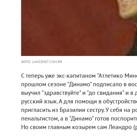
ФОТО: LANCENET.COM.BR
С теперь уже экс-капитаном "Атлетико Ми
прошлом сезоне "Динамо" подписало в воск
выучил "здравствуйте" и "до свидания" и 
русский язык. А для помощи в обустройств
пригласить из Бразилии сестру. У себя на
пенальтистом, а в "Динамо" готов поспорит
Но своим главным козырем сам Леандро (ро