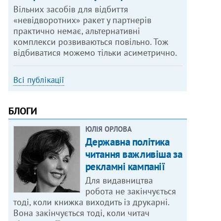
Вільних засобів для відбиття
«невідворотних» ракет у партнерів
практично немає, альтернативні
комплекси розвиваються повільно. Тож
відбиватися можемо тільки асиметрично.
Всі публікації
БЛОГИ
ЮЛІЯ ОРЛОВА
Державна політика
читання важливіша за
рекламні кампанії
Для видавництва
робота не закінчується
тоді, коли книжка виходить із друкарні.
Вона закінчується тоді, коли читач