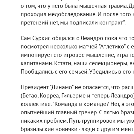
о том, что у него была мышечная травма. Дв
проходил медобследование. И после того 
претензий нет, мы подписали контракт".
Сам Суркис общался с Леандро пока что тол
посмотрел несколько матчей "Атлетико" с е
импонирует его игровое мышление, игра гол
капитанами. Кстати, наши селекционеры, вы
Пообщались с его семьей. Убедились в его
Президент "Динамо" не опасается, что ра
(Бетао, Корреа, Гильерме и теперь Леандр
коллективе. "Команда в команде? Нет, я это
опытнейший главный тренер. С пятью браз
никаких проблем. Путь группировок мы уж
бразильские новички - люди с другим мент