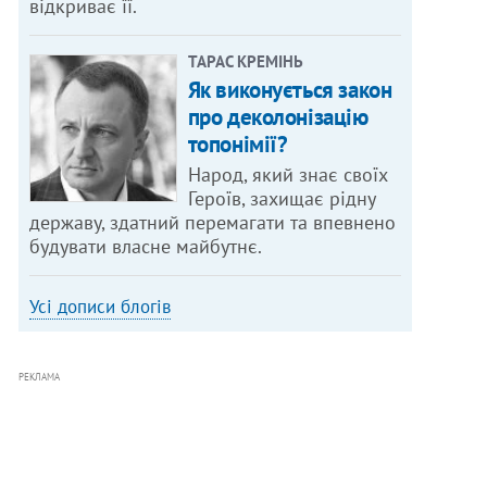
відкриває її.
ТАРАС КРЕМІНЬ
Як виконується закон
про деколонізацію
топонімії?
Народ, який знає своїх
Героїв, захищає рідну
державу, здатний перемагати та впевнено
будувати власне майбутнє.
Усі дописи блогів
РЕКЛАМА