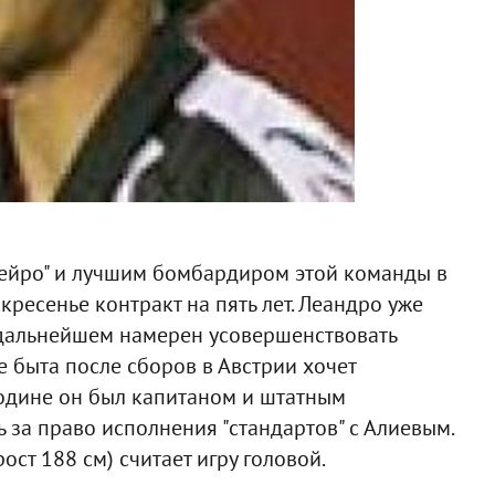
нейро" и лучшим бомбардиром этой команды в
ресенье контракт на пять лет. Леандро уже
в дальнейшем намерен усовершенствовать
е быта после сборов в Австрии хочет
 родине он был капитаном и штатным
ь за право исполнения "стандартов" с Алиевым.
ст 188 см) считает игру головой.