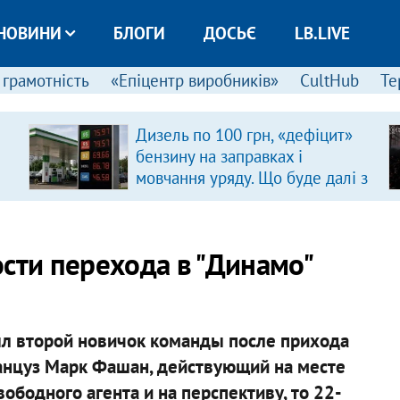
НОВИНИ
БЛОГИ
ДОСЬЄ
LB.LIVE
 грамотність
«Епіцентр виробників»
CultHub
Те
Дизель по 100 грн, «дефіцит»
бензину на заправках і
мовчання уряду. Що буде далі з
цінами на пальне?
сти перехода в "Динамо"
был второй новичок команды после прихода
ранцуз Марк Фашан, действующий на месте
вободного агента и на перспективу, то 22-