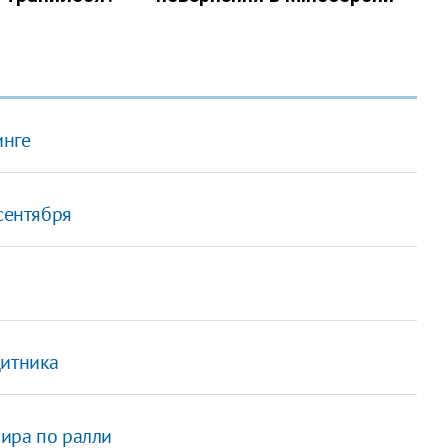
инге
сентября
щитника
ира по ралли