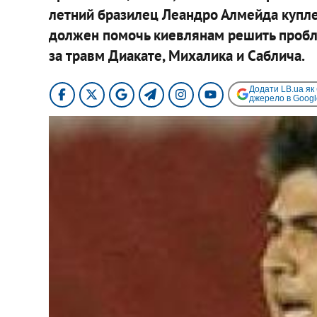
летний бразилец Леандро Алмейда купле
должен помочь киевлянам решить пробл
за травм Диакате, Михалика и Саблича.
Додати LB.ua як
джерело в Googl