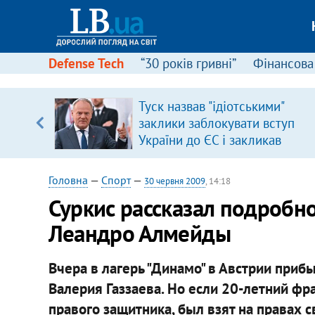
Defense Tech
“30 років гривні”
Фінансова
ового
Туск назвав "ідіотськими"
ій
заклики заблокувати вступ
України до ЄС і закликав
припинити антиукраїнську
риторику
Головна
—
Спорт
—
30 червня 2009
, 14:18
Суркис рассказал подробно
Леандро Алмейды
Вчера в лагерь "Динамо" в Австрии при
Валерия Газзаева. Но если 20-летний ф
правого защитника, был взят на правах с