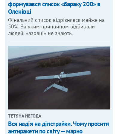
формувався список «бараку 200» в
Оленівці
Фінальний список відрізнявся майже на
50%. За яким принципом відбирали
людей, «азовці» не знають.
ТЕТЯНА НЕГОДА
Вся надія на діпстрайки. Чому просити
антиракети по світу — марно