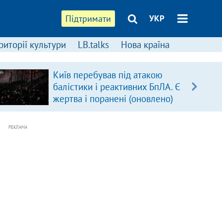
Підтримати
УКР
риторії культури
LB.talks
Нова країна
Київ перебував під атакою
балістики і реактивних БпЛА. Є
жертва і поранені (оновлено)
РЕКЛАМА