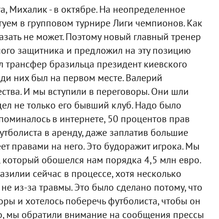
а, Михалик - в октябре. На неопределенное
туем в групповом турнире Лиги чемпионов. Как
азать не может. Поэтому новый главный тренер
ного защитника и предложил на эту позицию
л трансфер бразильца президент киевского
еди них был на первом месте. Валерий
ества. И мы вступили в переговоры. Они шли
дел не только его бывший клуб. Надо было
упоминалось в интернете, 50 процентов прав
футболиста в аренду, даже заплатив большие
деет правами на него. Это будоражит игрока. Мы
 который обошелся нам порядка 4,5 млн евро.
разилии сейчас в процессе, хотя несколько
 не из-за травмы. Это было сделано потому, что
оры и хотелось поберечь футболиста, чтобы он
о, мы обратили внимание на сообщения прессы