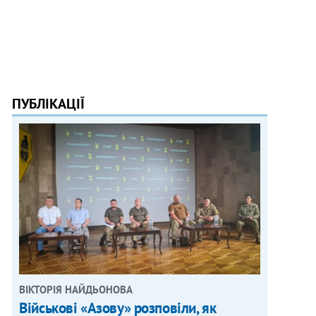
ПУБЛІКАЦІЇ
ВІКТОРІЯ НАЙДЬОНОВА
Військові «Азову» розповіли, як