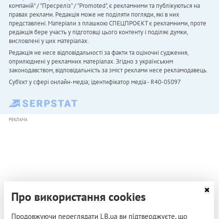
компаній" / "Пресреліз" / "Promoted", є рекламними та публікуються на
правах реклами. Редакція може не поділяти погляди, які в них
представлені. Матеріали з плашкою СПЕЦПРОЄКТ є рекламними, проте
редакція бере участь у підготовці цього контенту і поділяє думки,
висловлені у цих матеріалах.
Редакція не несе відповідальності за факти та оціночні судження,
оприлюднені у рекламних матеріалах. Згідно з українським
законодавством, відповідальність за зміст реклами несе рекламодавець.
Cуб'єкт у сфері онлайн-медіа; ідентифікатор медіа - R40-05097
РЕКЛАМА
Про використання cookies
Продовжуючи переглядати LB.ua ви підтверджуєте, що