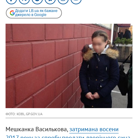
Додати LB.ua як бажане
джерело в Google
ФОТО: KOBL.GP.GOV.UA
Мешканка Василькова,
з
атримана восени
2017 року за спробу продати дворічного сина