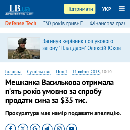
Підтримати
УКР
Defense Tech
“30 років гривні”
Фінансова грамо
Загинув керівник пошукового
загону "Плацдарм" Олексій Юков
Головна
—
Суспільство
—
Події
—
11 квітня 2018
, 10:10
Мешканка Василькова отримала
п'ять років умовно за спробу
продати сина за $35 тис.
Прокуратура має намір подавати апеляцію.