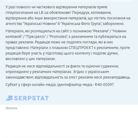
У разі повного чи часткового відтворення матеріалів пряме
гіперпосилання на LB.ua обов'язкове! Передрук, копіювання,
відтворення або інше використання матеріалів, що містять посилання на
агентство "Українськi Новини" й "Українська Фото Група", заборонено.
Матеріали, які розміщуються на сайті з позначкою "Реклама" / "Новини
компаній" / "Пресреліз" / "Promoted", є рекламними та публікуються на
правах реклами. Редакція може не поділяти погляди, які в них
представлені. Матеріали з плашкою СПЕЦПРОЄКТ є рекламними, проте
редакція бере участь у підготовці цього контенту і поділяє думки,
висловлені у цих матеріалах.
Редакція не несе відповідальності за факти та оціночні судження,
оприлюднені у рекламних матеріалах. Згідно з українським
законодавством, відповідальність за зміст реклами несе рекламодавець.
Cуб'єкт у сфері онлайн-медіа; ідентифікатор медіа - R40-05097
РЕКЛАМА