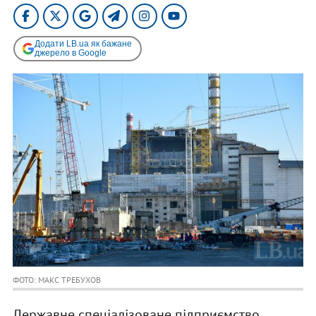
Додати LB.ua як бажане
джерело в Google
ФОТО: МАКС ТРЕБУХОВ
Державне спеціалізоване підприємство