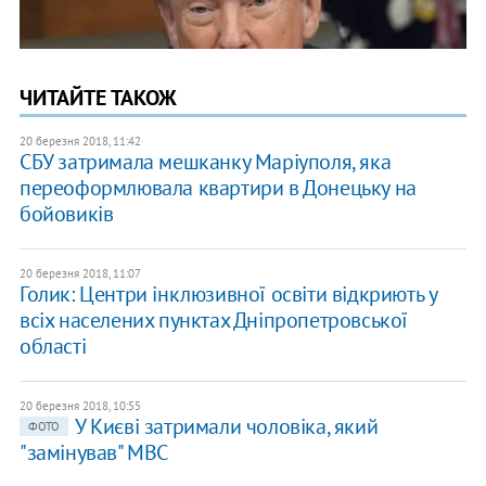
ЧИТАЙТЕ ТАКОЖ
20 березня 2018, 11:42
СБУ затримала мешканку Маріуполя, яка
переоформлювала квартири в Донецьку на
бойовиків
20 березня 2018, 11:07
Голик: Центри інклюзивної освіти відкриють у
всіх населених пунктах Дніпропетровської
області
20 березня 2018, 10:55
У Києві затримали чоловіка, який
ФОТО
"замінував" МВС