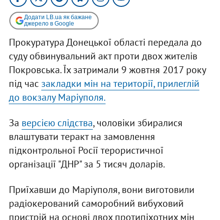
Додати LB.ua як бажане
джерело в Google
Прокуратура Донецької області передала до
суду обвинувальний акт проти двох жителів
Покровська. Їх затримали 9 жовтня 2017 року
під час
закладки мін на території, прилеглій
до вокзалу Маріуполя.
За
в
ерсією слідства
, чоловіки збиралися
влаштувати теракт на замовлення
підконтрольної Росії терористичної
організації "ДНР" за 5 тисяч доларів.
Приїхавши до Маріуполя, вони виготовили
радіокерований саморобний вибуховий
пристрій на основі двох протипіхотних мін