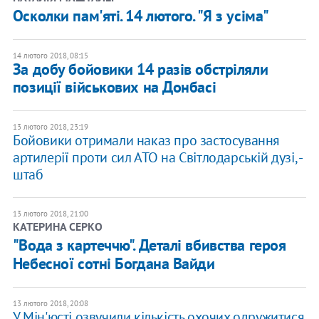
Осколки пам'яті. 14 лютого. "Я з усіма"
14 лютого 2018, 08:15
За добу бойовики 14 разів обстріляли
позиції військових на Донбасі
13 лютого 2018, 23:19
Бойовики отримали наказ про застосування
артилерії проти сил АТО на Світлодарській дузі, -
штаб
13 лютого 2018, 21:00
КАТЕРИНА СЕРКО
"Вода з картеччю". Деталі вбивства героя
Небесної сотні Богдана Вайди
13 лютого 2018, 20:08
У Мін'юсті озвучили кількість охочих одружитися