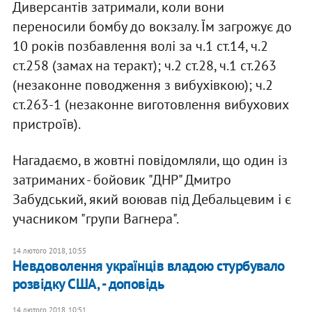
Диверсантів затримали, коли вони
переносили бомбу до вокзалу. Їм загрожує до
10 років позбавлення волі за ч.1 ст.14, ч.2
ст.258 (замах на теракт); ч.2 ст.28, ч.1 ст.263
(незаконне поводження з вибухівкою); ч.2
ст.263-1 (незаконне виготовлення вибухових
пристроїв).
Нагадаємо, в жовтні повідомляли, що один із
затриманих - бойовик "ДНР" Дмитро
Забудський, який воював під Дебальцевим і є
учасником "групи Вагнера".
14 лютого 2018, 10:55
Невдоволення українців владою стурбувало
розвідку США, - доповідь
14 лютого 2018, 10:51