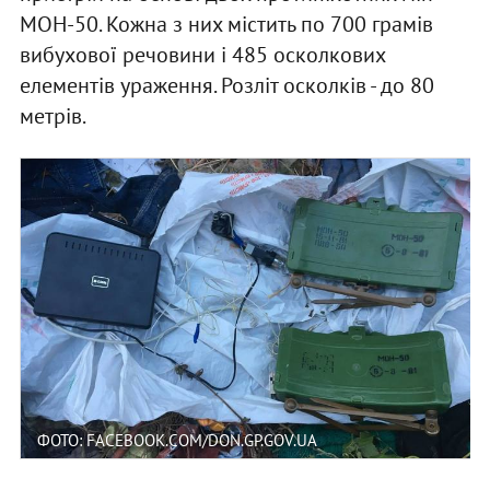
МОН-50. Кожна з них містить по 700 грамів
вибухової речовини і 485 осколкових
елементів ураження. Розліт осколків - до 80
метрів.
ФОТО: FACEBOOK.COM/DON.GP.GOV.UA