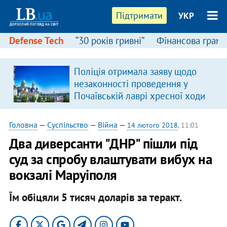
Підтримати
УКР
Defense Tech
“30 років гривні”
Фінансова грамо
Поліція отримала заяву щодо
незаконності проведення у
Почаївській лаврі хресної ходи
Головна
—
Суспільство
—
Війна
—
14 лютого 2018
, 11:01
Два диверсанти "ДНР" пішли під
суд за спробу влаштувати вибух на
вокзалі Маруіполя
Їм обіцяли 5 тисяч доларів за теракт.