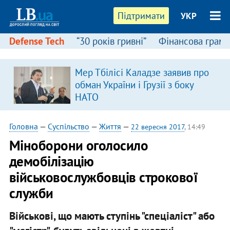
Підтримати
УКР
Defense Tech
“30 років гривні”
Фінансова грамо
Мер Тбілісі Каладзе заявив про
в
обман України і Грузії з боку
НАТО
Головна
—
Суспільство
—
Життя
—
22 вересня 2017
, 14:49
Міноборони оголосило
демобілізацію
військовослужбовців строкової
служби
Військові, що мають ступінь "спеціаліст" або