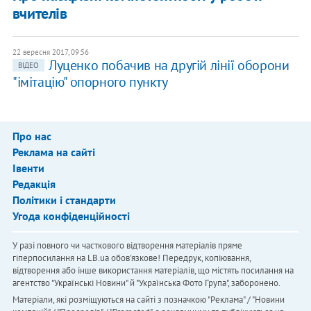
вчителів
22 вересня 2017, 09:56
Луценко побачив на другій лінії оборони
ВІДЕО
"імітацію" опорного пункту
Про нас
Реклама на сайті
Івенти
Редакція
Політики і стандарти
Угода конфіденційності
У разі повного чи часткового відтворення матеріалів пряме
гіперпосилання на LB.ua обов'язкове! Передрук, копіювання,
відтворення або інше використання матеріалів, що містять посилання на
агентство "Українськi Новини" й "Українська Фото Група", заборонено.
Матеріали, які розміщуються на сайті з позначкою "Реклама" / "Новини