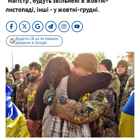
"магістр", будуть звільнені в жовтні-
листопаді, інші - у жовтні-грудні.
Додати LB.ua як бажане
джерело в Google