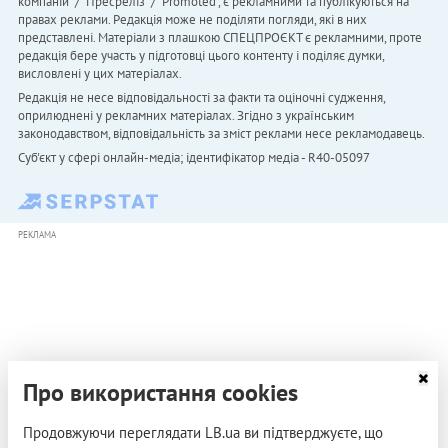
компаній" / "Пресреліз" / "Promoted", є рекламними та публікуються на
правах реклами. Редакція може не поділяти погляди, які в них
представлені. Матеріали з плашкою СПЕЦПРОЄКТ є рекламними, проте
редакція бере участь у підготовці цього контенту і поділяє думки,
висловлені у цих матеріалах.
Редакція не несе відповідальності за факти та оціночні судження,
оприлюднені у рекламних матеріалах. Згідно з українським
законодавством, відповідальність за зміст реклами несе рекламодавець.
Cуб'єкт у сфері онлайн-медіа; ідентифікатор медіа - R40-05097
РЕКЛАМА
Про використання cookies
Продовжуючи переглядати LB.ua ви підтверджуєте, що