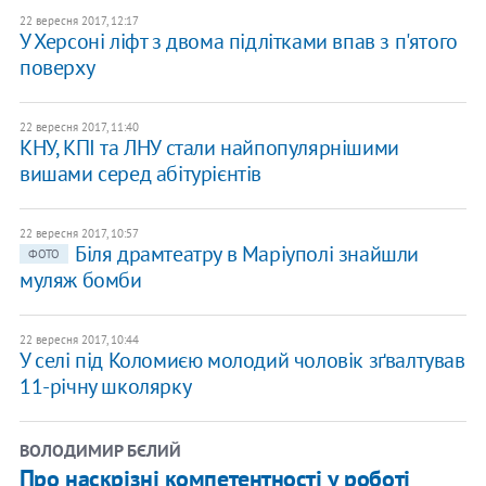
22 вересня 2017, 12:17
У Херсоні ліфт з двома підлітками впав з п'ятого
поверху
22 вересня 2017, 11:40
КНУ, КПІ та ЛНУ стали найпопулярнішими
вишами серед абітурієнтів
22 вересня 2017, 10:57
Біля драмтеатру в Маріуполі знайшли
ФОТО
муляж бомби
22 вересня 2017, 10:44
У селі під Коломиєю молодий чоловік зґвалтував
11-річну школярку
ВОЛОДИМИР БЄЛИЙ
Про наскрізні компетентності у роботі