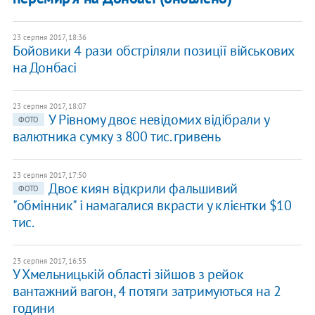
23 серпня 2017, 18:36
Бойовики 4 рази обстріляли позиції військових
на Донбасі
23 серпня 2017, 18:07
У Рівному двоє невідомих відібрали у
ФОТО
валютника сумку з 800 тис. гривень
23 серпня 2017, 17:50
Двоє киян відкрили фальшивий
ФОТО
"обмінник" і намагалися вкрасти у клієнтки $10
тис.
23 серпня 2017, 16:55
У Хмельницькій області зійшов з рейок
вантажний вагон, 4 потяги затримуються на 2
години