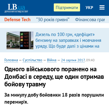
Підтримати
УКР
Defense Tech
“30 років гривні”
Фінансова грамо
Дизель по 100 грн, «дефіцит»
бензину на заправках і мовчання
уряду. Що буде далі з цінами на
пальне?
Головна
—
Суспільство
—
Війна
—
24 серпня 2017
, 09:40
Одного військового поранено на
Донбасі в середу, ще один отримав
бойову травму
За минулу добу бойовики 18 разів порушили
перемир'я.