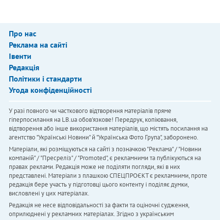
Про нас
Реклама на сайті
Івенти
Редакція
Політики і стандарти
Угода конфіденційності
У разі повного чи часткового відтворення матеріалів пряме
гіперпосилання на LB.ua обов'язкове! Передрук, копіювання,
відтворення або інше використання матеріалів, що містять посилання на
агентство "Українськi Новини" й "Українська Фото Група", заборонено.
Матеріали, які розміщуються на сайті з позначкою "Реклама" / "Новини
компаній" / "Пресреліз" / "Promoted", є рекламними та публікуються на
правах реклами. Редакція може не поділяти погляди, які в них
представлені. Матеріали з плашкою СПЕЦПРОЄКТ є рекламними, проте
редакція бере участь у підготовці цього контенту і поділяє думки,
висловлені у цих матеріалах.
Редакція не несе відповідальності за факти та оціночні судження,
оприлюднені у рекламних матеріалах. Згідно з українським