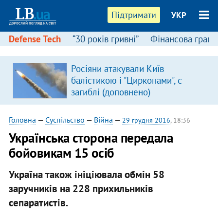
Підтримати
УКР
Defense Tech
“30 років гривні”
Фінансова грамо
Росіяни атакували Київ
балістикою і "Цирконами", є
загиблі (доповнено)
Головна
—
Суспільство
—
Війна
—
29 грудня 2016
, 18:36
Українська сторона передала
бойовикам 15 осіб
Україна також ініціювала обмін 58
заручників на 228 прихильників
сепаратистів.