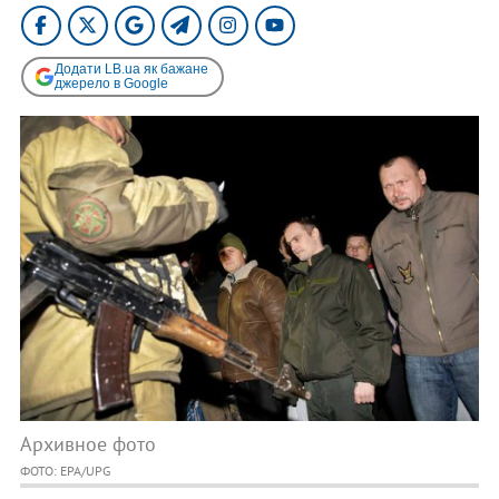
Додати LB.ua як бажане
джерело в Google
Архивное фото
ФОТО: EPA/UPG