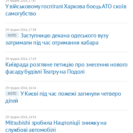
29 грудня 2016, 17:47
У військовому госпіталі Харкова боєць АТО скоїв
самогубство
29 грудня 2016, 17:38
Заступницю декана одеського вузу
ФОТО
затримали під час отримання хабара
29 грудня 2016, 17:19
Київрада розгляне петицію про знесення нового
фасаду будівлі Театру на Подолі
29 грудня 2016, 16:16
У Києві під час пожежі загинули четверо
ФОТО
дітей
29 грудня 2016, 14:54
Mitsubishi зробила Нацполіції знижку на
службові автомобілі