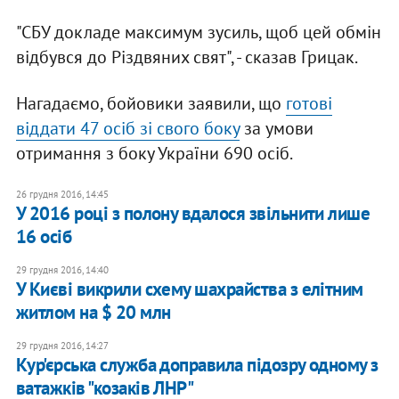
"СБУ докладе максимум зусиль, щоб цей обмін
відбувся до Різдвяних свят", - сказав Грицак.
Нагадаємо, бойовики заявили, що
готові
віддати 47 осіб зі свого боку
за умови
отримання з боку України 690 осіб.
26 грудня 2016, 14:45
У 2016 році з полону вдалося звільнити лише
16 осіб
29 грудня 2016, 14:40
У Києві викрили схему шахрайства з елітним
житлом на $ 20 млн
29 грудня 2016, 14:27
Кур'єрська служба доправила підозру одному з
ватажків "козаків ЛНР"