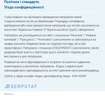
Політики і стандарти
Угода конфіденційності
У разі повного чи часткового відтворення матеріалів пряме
гіперпосилання на LB.ua обов'язкове! Передрук, копіювання,
відтворення або інше використання матеріалів, що містять посилання на
агентство "Українськi Новини" й "Українська Фото Група", заборонено.
Матеріали, які розміщуються на сайті з позначкою "Реклама" / "Новини
компаній" / "Пресреліз" / "Promoted", є рекламними та публікуються на
правах реклами. Редакція може не поділяти погляди, які в них
представлені. Матеріали з плашкою СПЕЦПРОЄКТ є рекламними, проте
редакція бере участь у підготовці цього контенту і поділяє думки,
висловлені у цих матеріалах.
Редакція не несе відповідальності за факти та оціночні судження,
оприлюднені у рекламних матеріалах. Згідно з українським
законодавством, відповідальність за зміст реклами несе рекламодавець.
Cуб'єкт у сфері онлайн-медіа; ідентифікатор медіа - R40-05097
РЕКЛАМА