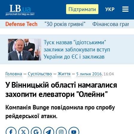
Підтримати
УКР
Defense Tech
“30 років гривні”
Фінансова грамо
:
Туск назвав "ідіотськими"
заклики заблокувати вступ
України до ЄС і закликав
припинити антиукраїнську
риторику
Головна
—
Суспільство
—
Життя
—
5 липня 2016
, 16:04
У Вінницькій області намагалися
захопити елеватори "Олейни"
Компанія Bunge повідомила про спробу
рейдерської атаки.