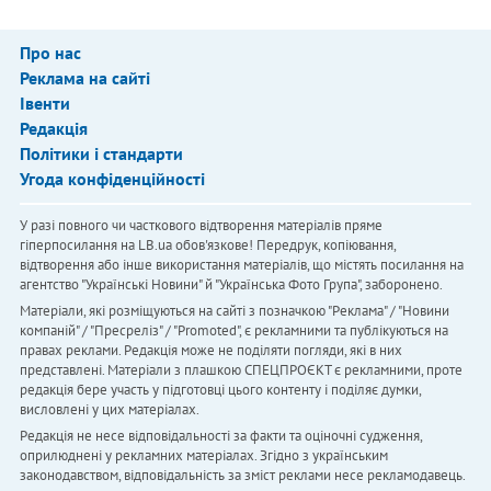
Про нас
Реклама на сайті
Івенти
Редакція
Політики і стандарти
Угода конфіденційності
У разі повного чи часткового відтворення матеріалів пряме
гіперпосилання на LB.ua обов'язкове! Передрук, копіювання,
відтворення або інше використання матеріалів, що містять посилання на
агентство "Українськi Новини" й "Українська Фото Група", заборонено.
Матеріали, які розміщуються на сайті з позначкою "Реклама" / "Новини
компаній" / "Пресреліз" / "Promoted", є рекламними та публікуються на
правах реклами. Редакція може не поділяти погляди, які в них
представлені. Матеріали з плашкою СПЕЦПРОЄКТ є рекламними, проте
редакція бере участь у підготовці цього контенту і поділяє думки,
висловлені у цих матеріалах.
Редакція не несе відповідальності за факти та оціночні судження,
оприлюднені у рекламних матеріалах. Згідно з українським
законодавством, відповідальність за зміст реклами несе рекламодавець.