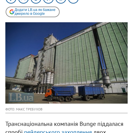
Додати LB.ua як бажане
джерело в Google
ФОТО: МАКС ТРЕБУХОВ
Транснаціональна компанія Bunge піддалася
спробі
рейдерського захоплення
двох