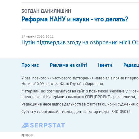
БОГДАН ДАНИЛИШИН
Реформа НАНУ и науки - что делать?
17 червня 2016, 16:12
Путін підтвердив згоду на озброєння місії О
Про нас
Реклама на сайті
Івенти
Редакц
У разі повного чи часткового відтворення матеріалів пряме гіперпо
Новини" й "Українська Фото Група", заборонено.
Матеріали, які розміщуються на сайті з позначкою "Реклама" / "Нови
представлені. Матеріали з плашкою СПЕЦПРОЄКТ є рекламними, проте
Редакція не несе відповідальності за факти та оціночні судження,
Cуб'єкт у сфері онлайн-медіа; ідентифікатор медіа - R40-05097
РЕКЛАМА