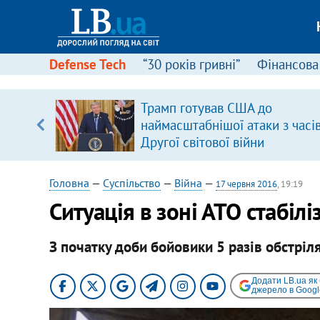
Defense Tech
“30 років гривні”
Фінансова
щодо
Трамп готував США до
 у
наймасштабнішої атаки з часі
ої ходи
Другої світової війни
Головна
—
Суспільство
—
Війна
—
17 червня 2016
, 19:19
Ситуація в зоні АТО стабілі
З початку доби бойовики 5 разів обстріля
Додати LB.ua як
джерело в Googl