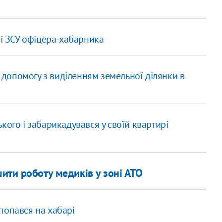
зі ЗСУ офіцера-хабарника
а допомогу з виділенням земельної ділянки в
кого і забарикадувався у своїй квартирі
шити роботу медиків у зоні АТО
попався на хабарі