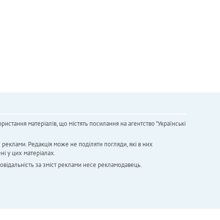
ристання матеріалів, що містять посилання на агентство "Українськi
х реклами. Редакція може не поділяти погляди, які в них
ні у цих матеріалах.
повідальність за зміст реклами несе рекламодавець.