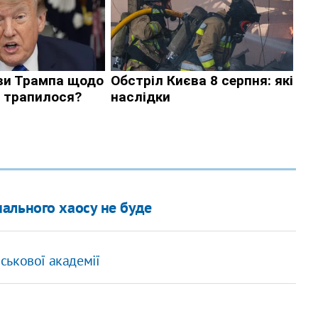
ального хаосу не буде
ськової академії