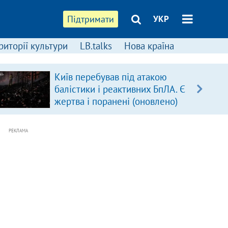
Підтримати
УКР
риторії культури
LB.talks
Нова країна
Київ перебував під атакою
балістики і реактивних БпЛА. Є
жертва і поранені (оновлено)
РЕКЛАМА