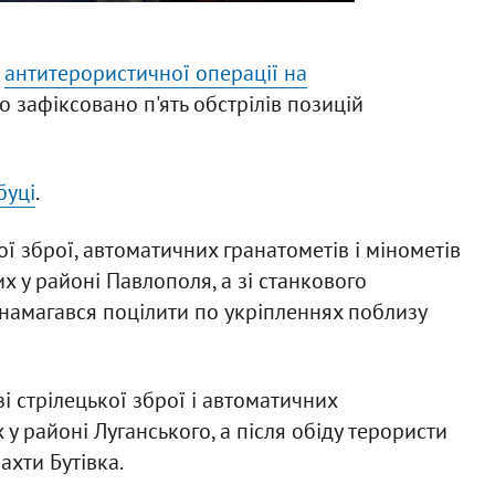
я
антитерористичної операції на
о зафіксовано п'ять обстрілів позицій
буці
.
ї зброї, автоматичних гранатометів і мінометів
х у районі Павлополя, а зі станкового
намагався поцілити по укріпленнях поблизу
і стрілецької зброї і автоматичних
у районі Луганського, а після обіду терористи
ахти Бутівка.