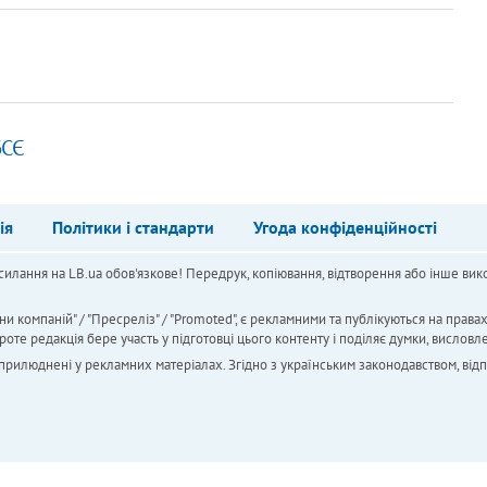
БСЄ
ія
Політики і стандарти
Угода конфіденційності
силання на LB.ua обов'язкове! Передрук, копіювання, відтворення або інше вико
ни компаній" / "Пресреліз" / "Promoted", є рекламними та публікуються на права
 редакція бере участь у підготовці цього контенту і поділяє думки, висловле
 оприлюднені у рекламних матеріалах. Згідно з українським законодавством, від