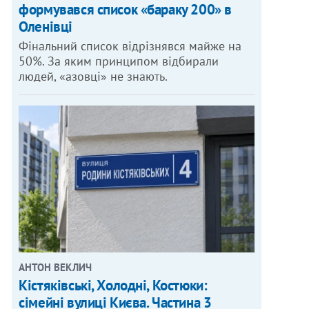
формувався список «бараку 200» в
Оленівці
Фінальний список відрізнявся майже на
50%. За яким принципом відбирали
людей, «азовці» не знають.
АНТОН ВЕКЛИЧ
Кістяківські, Холодні, Костюки:
сімейні вулиці Києва. Частина 3