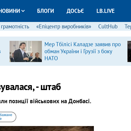
НОВИНИ
БЛОГИ
ДОСЬЄ
LB.LIVE
 грамотність
«Епіцентр виробників»
CultHub
Те
Мер Тбілісі Каладзе заявив про
в
обман України і Грузії з боку
НАТО
зувалася, - штаб
ли позиції військових на Донбасі.
 бажане
e