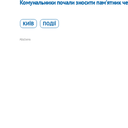
Комунальники почали зносити пам'ятник че
КИЇВ
ПОДІЇ
РЕКЛАМА