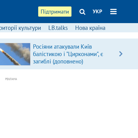
Підтримати
УКР
риторії культури
LB.talks
Нова країна
Росіяни атакували Київ
балістикою і "Цирконами", є
загиблі (доповнено)
РЕКЛАМА