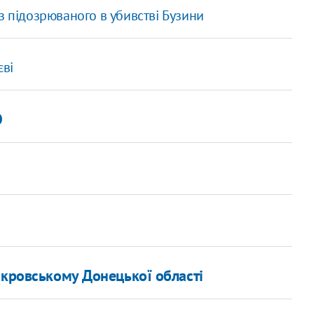
з підозрюваного в убивстві Бузини
єві
О
окровському Донецької області