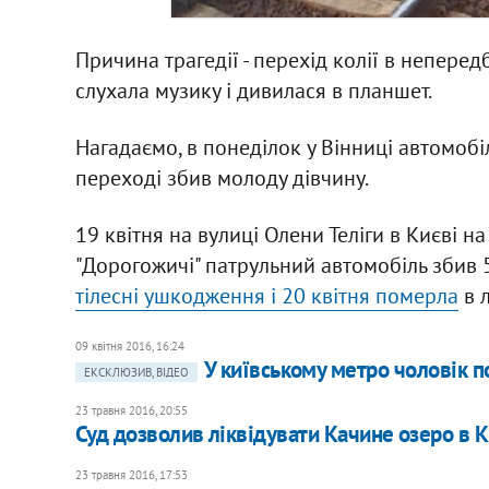
Причина трагедії - перехід колії в неперед
слухала музику і дивилася в планшет.
Нагадаємо, в понеділок у Вінниці автомоб
переході збив молоду дівчину.
19 квітня на вулиці Олени Теліги в Києві н
"Дорогожичі" патрульний автомобіль збив 5
тілесні ушкодження і 20 квітня померла
в л
09 квітня 2016, 16:24
У київському метро чоловік п
ЕКСКЛЮЗИВ, ВІДЕО
23 травня 2016, 20:55
Суд дозволив ліквідувати Качине озеро в К
23 травня 2016, 17:53