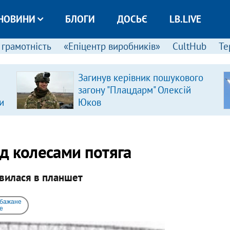
НОВИНИ
БЛОГИ
ДОСЬЄ
LB.LIVE
 грамотність
«Епіцентр виробників»
CultHub
Те
Загинув керівник пошукового
загону "Плацдарм" Олексій
и
Юков
ід колесами потяга
ивилася в планшет
 бажане
e