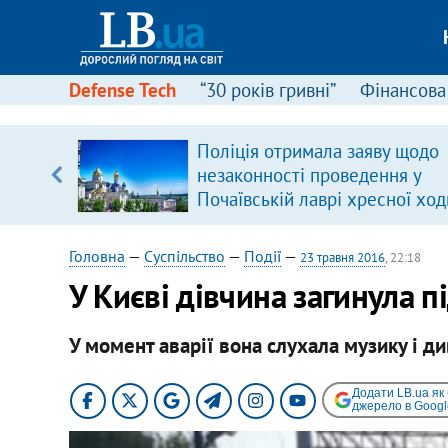
Defense Tech
“30 років гривні”
Фінансова
ою
Поліція отримала заяву щодо
пЛА. Є
незаконності проведення у
лено)
Почаївській лаврі хресної ход
Головна
—
Суспільство
—
Події
—
23 травня 2016
, 22:18
У Києві дівчина загинула п
У момент аварії вона слухала музику і д
Додати LB.ua як
джерело в Googl