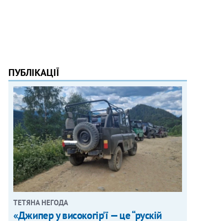
ПУБЛІКАЦІЇ
ТЕТЯНА НЕГОДА
«Джипер у високогір'ї — це “рускій