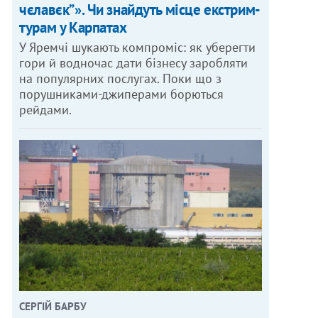
чєлавєк”». Чи знайдуть місце екстрим-
турам у Карпатах
У Яремчі шукають компроміс: як уберегти
гори й водночас дати бізнесу заробляти
на популярних послугах. Поки що з
порушниками-джиперами борються
рейдами.
СЕРГІЙ БАРБУ