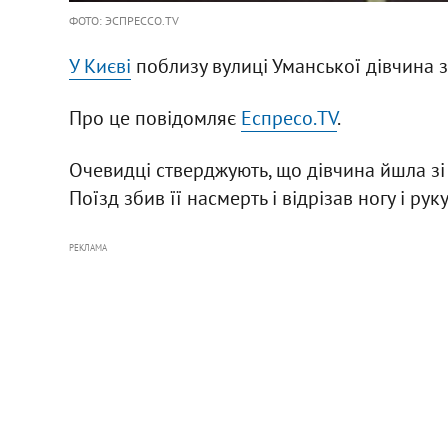
ФОТО: ЭСПРЕССО.TV
У Києві
поблизу вулиці Уманської дівчина з
Про це повідомляє
Еспресо.TV
.
Очевидці стверджують, що дівчина йшла зі 
Поїзд збив її насмерть і відрізав ногу і ру
РЕКЛАМА