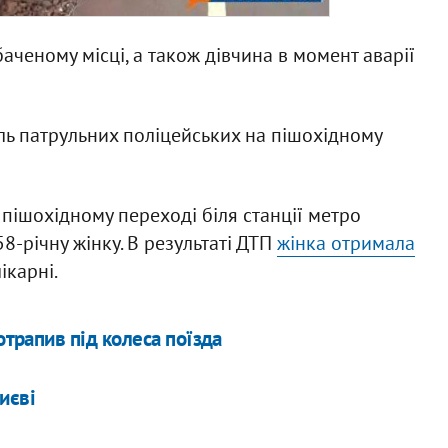
баченому місці, а також дівчина в момент аварії
іль патрульних поліцейських на пішохідному
а пішохідному переході біля станції метро
8-річну жінку. В результаті ДТП
жінка отримала
ікарні.
отрапив під колеса поїзда
иєві