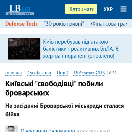
Підтримати
УКР
Defense Tech
“30 років гривні”
Фінансова грамо
Київ перебував під атакою
балістики і реактивних БпЛА. Є
жертва і поранені (оновлено)
Головна
—
Суспільство
—
Події
—
18 березня 2016
, 16:32
Київські "свободівці" побили
броварських
На засіданні Броварської міськради сталася
бійка
Олександр Рудоманов
, кореспондент