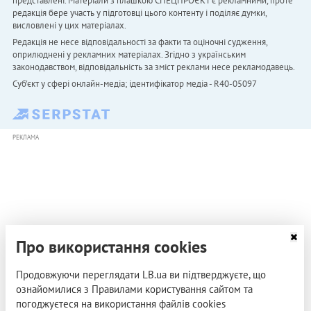
представлені. Матеріали з плашкою СПЕЦПРОЄКТ є рекламними, проте
редакція бере участь у підготовці цього контенту і поділяє думки,
висловлені у цих матеріалах.
Редакція не несе відповідальності за факти та оціночні судження,
оприлюднені у рекламних матеріалах. Згідно з українським
законодавством, відповідальність за зміст реклами несе рекламодавець.
Cуб'єкт у сфері онлайн-медіа; ідентифікатор медіа - R40-05097
РЕКЛАМА
Про використання cookies
Продовжуючи переглядати LB.ua ви підтверджуєте, що
ознайомилися з Правилами користування сайтом та
погоджуєтеся на використання файлів cookies