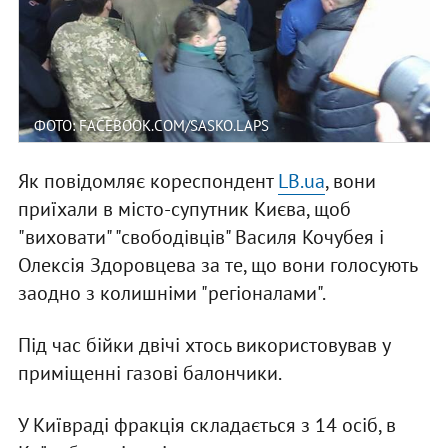
ФОТО: FACEBOOK.COM/SASKO.LAPS
Як повідомляє кореспондент
LB.ua
, вони
приїхали в місто-супутник Києва, щоб
"виховати" "свободівців" Василя Кочубея і
Олексія Здоровцева за те, що вони голосують
заодно з колишніми "регіоналами".
Під час бійки двічі хтось використовував у
приміщенні газові балончики.
У Київраді фракція складається з 14 осіб, в