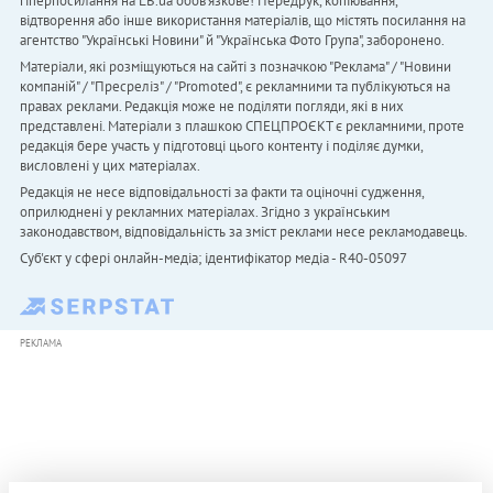
гіперпосилання на LB.ua обов'язкове! Передрук, копіювання,
відтворення або інше використання матеріалів, що містять посилання на
агентство "Українськi Новини" й "Українська Фото Група", заборонено.
Матеріали, які розміщуються на сайті з позначкою "Реклама" / "Новини
компаній" / "Пресреліз" / "Promoted", є рекламними та публікуються на
правах реклами. Редакція може не поділяти погляди, які в них
представлені. Матеріали з плашкою СПЕЦПРОЄКТ є рекламними, проте
редакція бере участь у підготовці цього контенту і поділяє думки,
висловлені у цих матеріалах.
Редакція не несе відповідальності за факти та оціночні судження,
оприлюднені у рекламних матеріалах. Згідно з українським
законодавством, відповідальність за зміст реклами несе рекламодавець.
Cуб'єкт у сфері онлайн-медіа; ідентифікатор медіа - R40-05097
РЕКЛАМА