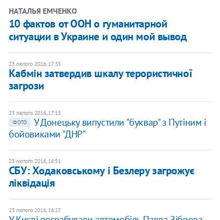
НАТАЛЬЯ ЕМЧЕНКО
10 фактов от ООН о гуманитарной
ситуации в Украине и один мой вывод
23 лютого 2016, 17:35
Кабмін затвердив шкалу терористичної
загрози
23 лютого 2016, 17:15
У Донецьку випустили "буквар" з Путіним і
ФОТО
бойовиками "ДНР"
23 лютого 2016, 16:51
СБУ: Ходаковському і Безлеру загрожує
ліквідація
23 лютого 2016, 16:27
У Києві пограбували автомобіль Павла Зіброва