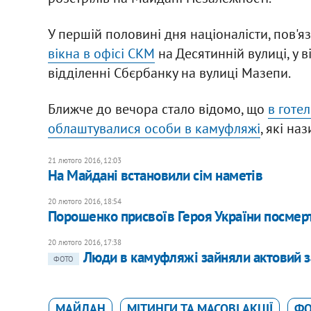
У першій половині дня націоналісти, пов'
вікна в офісі СКМ
на Десятинній вулиці, у в
відділенні Сбєрбанку на вулиці Мазепи.
Ближче до вечора стало відомо, що
в готе
облаштувалися особи в камуфляжі
, які на
21 лютого 2016, 12:03
На Майдані встановили сім наметів
20 лютого 2016, 18:54
Порошенко присвоїв Героя України посмер
20 лютого 2016, 17:38
Люди в камуфляжі зайняли актовий з
ФОТО
МАЙДАН
МІТИНГИ ТА МАСОВІ АКЦІЇ
ФО