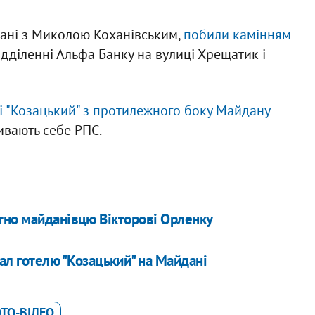
язані з Миколою Коханівським,
побили камінням
ідділенні Альфа Банку на вулиці Хрещатик і
лі "Козацький" з протилежного боку Майдану
зивають себе РПС.
тно майданівцю Вікторові Орленку
ал готелю "Козацький" на Майдані
ТО-ВІДЕО