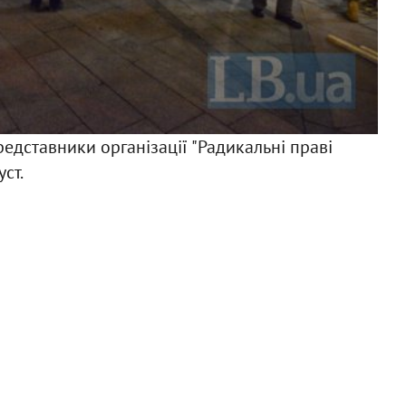
Ф
едставники організації "Радикальні праві
ст.