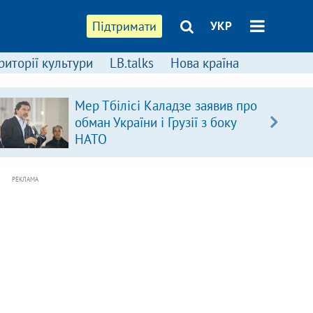
Підтримати
УКР
риторії культури
LB.talks
Нова країна
Мер Тбілісі Каладзе заявив про
обман України і Грузії з боку
НАТО
РЕКЛАМА