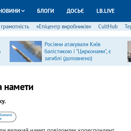
НОВИНИ
БЛОГИ
ДОСЬЄ
LB.LIVE
 грамотність
«Епіцентр виробників»
CultHub
Те
Росіяни атакували Київ
в
балістикою і "Цирконами", є
загиблі (доповнено)
а намети
ку.
 бажане
e
или великий намет, повідомляє кореспондент