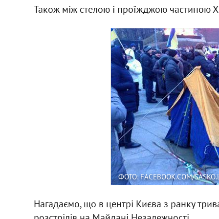
Також між стелою і проїжджою частиною Х
ФОТО: FACEBOOK.COM/SASKO.
Нагадаємо, що в центрі Києва з ранку трив
розстрілів на Майдані Незалежності.