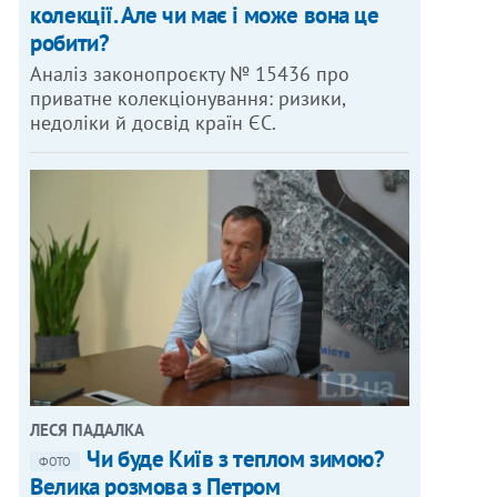
колекції. Але чи має і може вона це
робити?
Аналіз законопроєкту № 15436 про
приватне колекціонування: ризики,
недоліки й досвід країн ЄС.
ОТО: МАКС ТРЕБУХОВ
ЛЕСЯ ПАДАЛКА
Чи буде Київ з теплом зимою?
ФОТО
Велика розмова з Петром