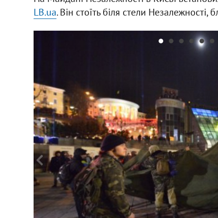
LB.ua
. Він стоїть біля стели Незалежності, 