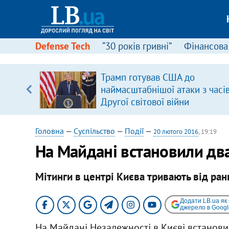
Defense Tech
“30 років гривні”
Фінансова
Трамп готував США до
уп
наймасштабнішої атаки з часі
Другої світової війни
ку
Головна
—
Суспільство
—
Події
—
20 лютого 2016
, 19:19
На Майдані встановили дв
Мітинги в центрі Києва тривають від ран
Додати LB.ua як
джерело в Googl
На Майдані Незалежності в Києві встанов