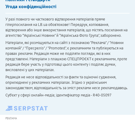
Угода конфіденційності
У разі повного чи часткового відтворення матеріалів пряме
гіперпосилання на LB.ua обов'язкове! Передрук, копіювання,
відтворення або інше використання матеріалів, що містять посилання на
агентство "Українськi Новини" й "Українська Фото Група", заборонено.
Матеріали, які розміщуються на сайті з позначкою "Реклама" / "Новини
компаній" / "Пресреліз" / "Promoted", є рекламними та публікуються на
правах реклами. Редакція може не поділяти погляди, які в них
представлені. Матеріали з плашкою СПЕЦПРОЄКТ є рекламними, проте
редакція бере участь у підготовці цього контенту і поділяє думки,
висловлені у цих матеріалах.
Редакція не несе відповідальності за факти та оціночні судження,
оприлюднені у рекламних матеріалах. Згідно з українським
законодавством, відповідальність за зміст реклами несе рекламодавець.
Cуб'єкт у сфері онлайн-медіа; ідентифікатор медіа - R40-05097
РЕКЛАМА