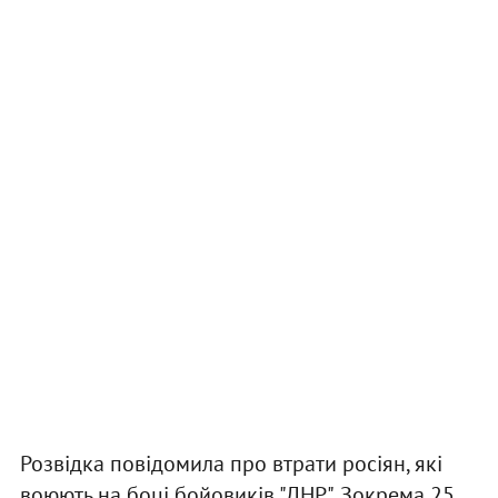
Розвідка повідомила про втрати росіян, які
воюють на боці бойовиків "ДНР". Зокрема 25