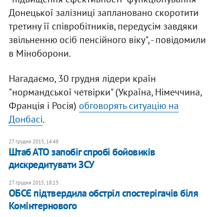
Донецької залізниці заплановано скоротити
третину її співробітників, передусім завдяки
звільненню осіб пенсійного віку", - повідомили
в Міноборони.
Нагадаємо, 30 грудня лідери країн
"нормандської четвірки" (Україна, Німеччина,
Франція і Росія)
обговорять ситуацію на
Донбасі
.
27 грудня 2015, 14:48
Штаб АТО запобіг спробі бойовиків
дискредитувати ЗСУ
27 грудня 2015, 18:15
ОБСЄ підтвердила обстріл спостерігачів біля
Комінтернового