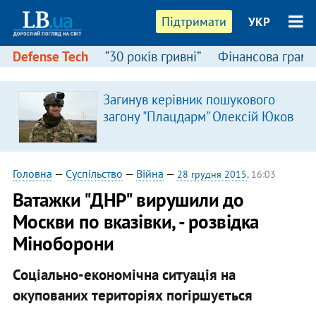
Підтримати
УКР
Defense Tech
“30 років гривні”
Фінансова грамо
Загинув керівник пошукового
загону "Плацдарм" Олексій Юков
Головна
—
Суспільство
—
Війна
—
28 грудня 2015
, 16:03
Ватажки "ДНР" вирушили до
Москви по вказівки, - розвідка
Міноборони
Соціально-економічна ситуація на
окупованих територіях погіршується