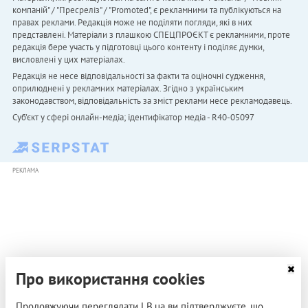
компаній" / "Пресреліз" / "Promoted", є рекламними та публікуються на
правах реклами. Редакція може не поділяти погляди, які в них
представлені. Матеріали з плашкою СПЕЦПРОЄКТ є рекламними, проте
редакція бере участь у підготовці цього контенту і поділяє думки,
висловлені у цих матеріалах.
Редакція не несе відповідальності за факти та оціночні судження,
оприлюднені у рекламних матеріалах. Згідно з українським
законодавством, відповідальність за зміст реклами несе рекламодавець.
Cуб'єкт у сфері онлайн-медіа; ідентифікатор медіа - R40-05097
РЕКЛАМА
Про використання cookies
Продовжуючи переглядати LB.ua ви підтверджуєте, що