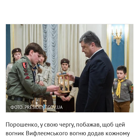
ФОТО: PRESIDENT.GOV.UA
Порошенко, у свою чергу, побажав, щоб цей
вогник Вифлеємського вогню додав кожному