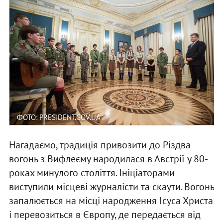
ФОТО: PRESIDENT.GOV.UA
Нагадаємо, традиція привозити до Різдва
вогонь з Вифлеєму народилася в Австрії у 80-
роках минулого століття. Ініціаторами
виступили місцеві журналісти та скаути. Вогонь
запалюється на місці народження Ісуса Христа
і перевозиться в Європу, де передається від