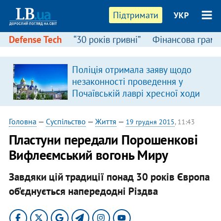
Підтримати
УКР
Defense Tech
“30 років гривні”
Фінансова грамо
Поліція отримала заяву щодо
незаконності проведення у
Почаївській лаврі хресної ходи
Головна
—
Суспільство
—
Життя
—
19 грудня 2015
, 11:43
Пластуни передали Порошенкові
Вифлеємський вогонь Миру
Завдяки цій традиції понад 30 років Європа
об'єднується напередодні Різдва