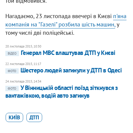
той відмовився.
Нагадаємо, 23 листопада ввечері в Києві
п'яна
компанія на "Газелі" розбила шість машин,
у
тому числі дві поліцейські.
20 листопада 2015, 10:30
Генерал МВС влаштував ДТП у Києві
ВІДЕО
22 листопада 2015, 11:17
Шестеро людей загинули у ДТП в Одесі
ФОТО
24 листопада 2015, 14:34
У Вінницькій області поїзд зіткнувся з
ФОТО
вантажівкою, водій авто загинув
КИЇВ
ДТП