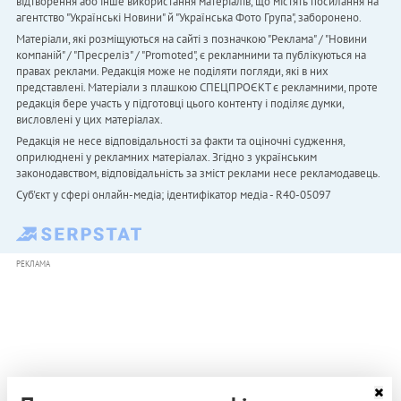
відтворення або інше використання матеріалів, що містять посилання на
агентство "Українськi Новини" й "Українська Фото Група", заборонено.
Матеріали, які розміщуються на сайті з позначкою "Реклама" / "Новини
компаній" / "Пресреліз" / "Promoted", є рекламними та публікуються на
правах реклами. Редакція може не поділяти погляди, які в них
представлені. Матеріали з плашкою СПЕЦПРОЄКТ є рекламними, проте
редакція бере участь у підготовці цього контенту і поділяє думки,
висловлені у цих матеріалах.
Редакція не несе відповідальності за факти та оціночні судження,
оприлюднені у рекламних матеріалах. Згідно з українським
законодавством, відповідальність за зміст реклами несе рекламодавець.
Cуб'єкт у сфері онлайн-медіа; ідентифікатор медіа - R40-05097
РЕКЛАМА