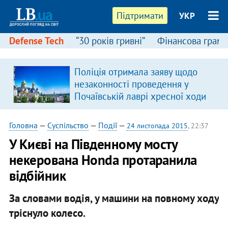
Підтримати
УКР
Defense Tech
“30 років гривні”
Фінансова грамо
Поліція отримала заяву щодо
незаконності проведення у
Почаївській лаврі хресної ходи
Головна
—
Суспільство
—
Події
—
24 листопада 2015
, 22:37
У Києві на Південному мосту
некерована Honda протаранила
відбійник
За словами водія, у машини на повному ходу
тріснуло колесо.