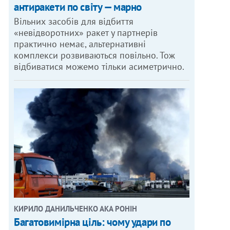
антиракети по світу — марно
Вільних засобів для відбиття
«невідворотних» ракет у партнерів
практично немає, альтернативні
комплекси розвиваються повільно. Тож
відбиватися можемо тільки асиметрично.
КИРИЛО ДАНИЛЬЧЕНКО АКА РОНІН
Багатовимірна ціль: чому удари по