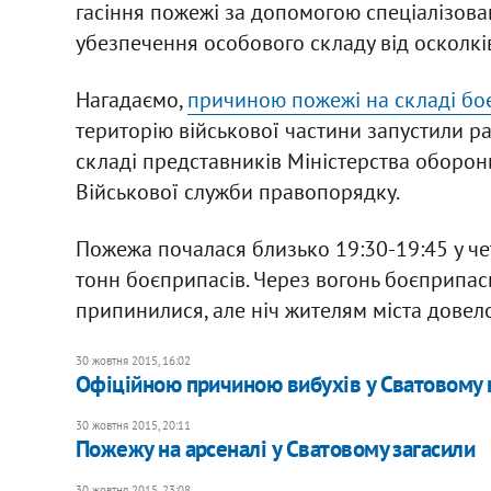
гасіння пожежі за допомогою спеціалізова
убезпечення особового складу від осколків"
Нагадаємо,
причиною пожежі на складі боє
територію військової частини запустили ра
складі представників Міністерства оборони
Військової служби правопорядку.
Пожежа почалася близько 19:30-19:45 у чет
тонн боєприпасів. Через вогонь боєприпас
припинилися, але ніч жителям міста довело
30 жовтня 2015, 16:02
Офіційною причиною вибухів у Сватовому 
30 жовтня 2015, 20:11
Пожежу на арсеналі у Сватовому загасили
30 жовтня 2015, 23:08