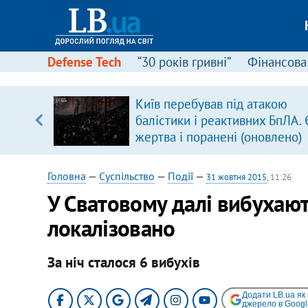
Defense Tech
“30 років гривні”
Фінансова
ового
Київ перебував під атакою
ій
балістики і реактивних БпЛА. 
жертва і поранені (оновлено)
Головна
—
Суспільство
—
Події
—
31 жовтня 2015
, 11:26
У Сватовому далі вибухают
локалізовано
За ніч сталося 6 вибухів
Додати LB.ua як
джерело в Googl