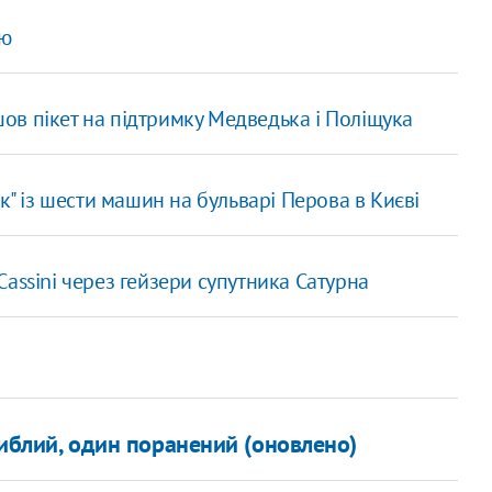
ію
шов пікет на підтримку Медведька і Поліщука
" із шести машин на бульварі Перова в Києві
assini через гейзери супутника Сатурна
агиблий, один поранений (оновлено)