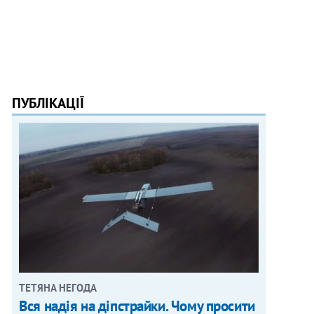
ПУБЛІКАЦІЇ
ТЕТЯНА НЕГОДА
Вся надія на діпстрайки. Чому просити