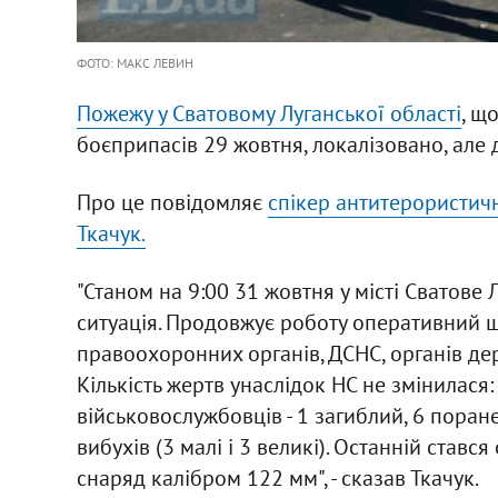
ФОТО: МАКС ЛЕВИН
Пожежу у Сватовому Луганської області
, щ
боєприпасів 29 жовтня, локалізовано, але д
Про це повідомляє
спікер антитерористичн
Ткачук.
"Станом на 9:00 31 жовтня у місті Сватове 
ситуація. Продовжує роботу оперативний 
правоохоронних органів, ДСНС, органів де
Кількість жертв унаслідок НС не змінилася:
військовослужбовців - 1 загиблий, 6 поран
вибухів (3 малі і 3 великі). Останній ставс
снаряд калібром 122 мм", - сказав Ткачук.