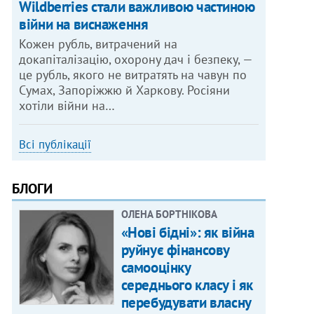
Wildberries стали важливою частиною
війни на виснаження
Кожен рубль, витрачений на
докапіталізацію, охорону дач і безпеку, —
це рубль, якого не витратять на чавун по
Сумах, Запоріжжю й Харкову. Росіяни
хотіли війни на…
Всі публікації
БЛОГИ
ОЛЕНА БОРТНІКОВА
«Нові бідні»: як війна
руйнує фінансову
самооцінку
середнього класу і як
перебудувати власну