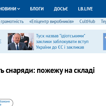
НОВИНИ
БЛОГИ
ДОСЬЄ
LB.LIVE
 грамотність
«Епіцентр виробників»
CultHub
Те
Туск назвав "ідіотськими"
Є
заклики заблокувати вступ
України до ЄС і закликав
припинити антиукраїнську
риторику
ь снаряди: пожежу на складі
 бажане
e