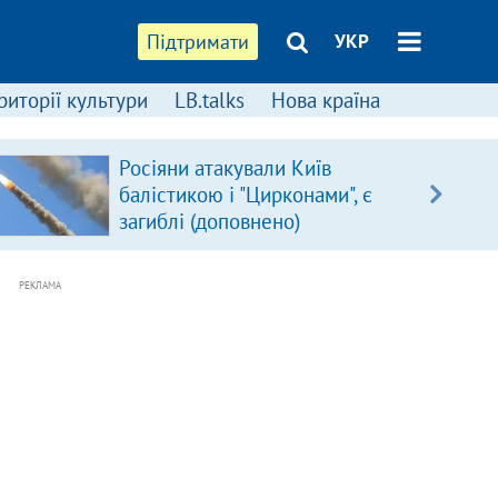
Підтримати
УКР
риторії культури
LB.talks
Нова країна
Росіяни атакували Київ
балістикою і "Цирконами", є
загиблі (доповнено)
РЕКЛАМА