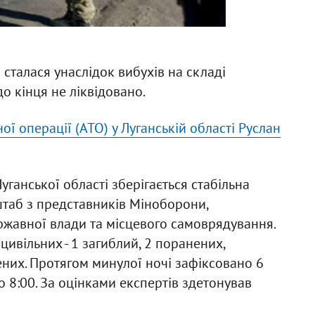
о сталася унаслідок вибухів на складі
о кінця не ліквідовано.
ої операції (АТО) у Луганській області Руслан
Луганської області зберігається стабільна
штаб з представників Міноборони,
ржавної влади та місцевого самоврядування.
 цивільних - 1 загиблий, 2 поранених,
ених. Протягом минулої ночі зафіксовано 6
я о 8:00. За оцінками експертів здетонував