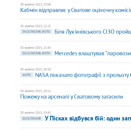
30 жовтня 2015, 23:08
Кабмін відправляє у Сватове оціночну коміс
30 жовтня 2015, 22:25
Біля Лук'янівського СІЗО прой
ЕКСКЛЮЗИВ, ФОТО
30 жовтня 2015, 21:45
Mercedes влаштував "паровозик
ЕКСКЛЮЗИВ, ФОТО
30 жовтня 2015, 20:58
NASA показало фотографії з прольоту C
ФОТО
30 жовтня 2015, 20:11
Пожежу на арсеналі у Сватовому загасили
30 жовтня 2015, 19:45
У Пісках відбувся бій: один з
ЕКСКЛЮЗИВ