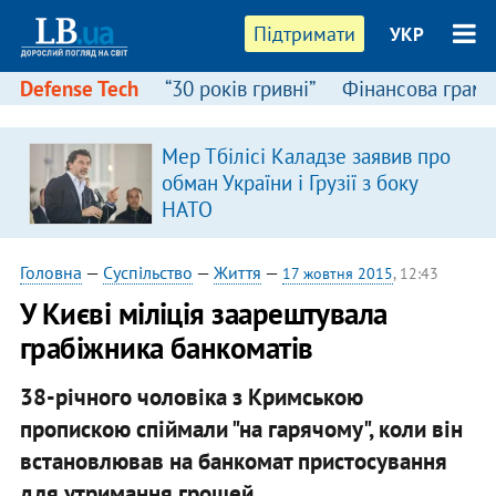
Підтримати
УКР
Defense Tech
“30 років гривні”
Фінансова грамо
Мер Тбілісі Каладзе заявив про
обман України і Грузії з боку
НАТО
Головна
—
Суспільство
—
Життя
—
17 жовтня 2015
, 12:43
У Києві міліція заарештувала
грабіжника банкоматів
38-річного чоловіка з Кримською
пропискою спіймали "на гарячому", коли він
встановлював на банкомат пристосування
для утримання грошей