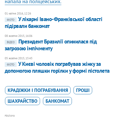
напала на поліцейських.
01 квітня 2016, 12:26
У лікарні Івано-Франківської області
ФОТО
підірвали банкомат
08 жовтня 2015, 16:06
Президент Бразилії опинилася під
ВІДЕО
загрозою імпічменту
05 жовтня 2015, 15:43
У Києві чоловік пограбував жінку за
ФОТО
допомогою пляшки горілки у формі пістолета
КРАДІЖКИ І ПОГРАБУВАННЯ
ГРОШІ
ШАХРАЙСТВО
БАНКОМАТ
РЕКЛАМА