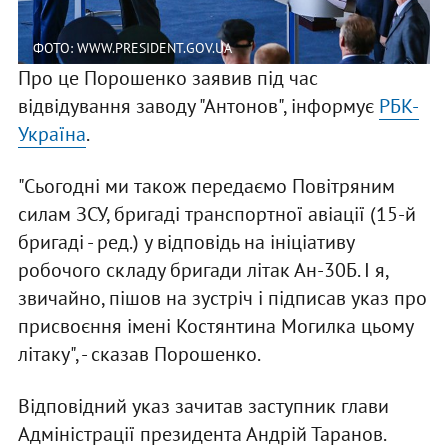
ФОТО: WWW.PRESIDENT.GOV.UA
Про це Порошенко заявив під час
відвідування заводу "Антонов", інформує
РБК-
Україна
.
"Сьогодні ми також передаємо Повітряним
силам ЗСУ, бригаді транспортної авіації (15-й
бригаді - ред.) у відповідь на ініціативу
робочого складу бригади літак Ан-30Б. І я,
звичайно, пішов на зустріч і підписав указ про
присвоєння імені Костянтина Могилка цьому
літаку", - сказав Порошенко.
Відповідний указ зачитав заступник глави
Адміністрації президента Андрій Таранов.