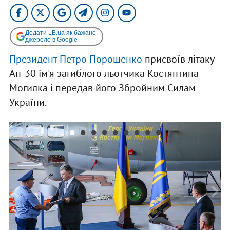
Додати LB.ua як бажане
джерело в Google
Президент Петро Порошенко
присвоїв літаку
Ан-30 ім'я загиблого льотчика Костянтина
Могилка і передав його Збройним Силам
України.