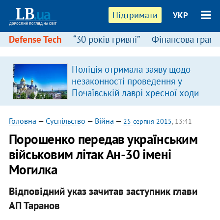
Підтримати
УКР
Defense Tech
“30 років гривні”
Фінансова грамо
Поліція отримала заяву щодо
незаконності проведення у
Почаївській лаврі хресної ходи
Головна
—
Суспільство
—
Війна
—
25 серпня 2015
, 13:41
Порошенко передав українським
військовим літак Ан-30 імені
Могилка
Відповідний указ зачитав заступник глави
АП Таранов