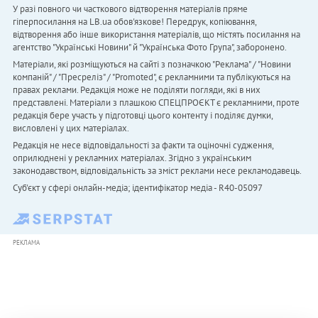
У разі повного чи часткового відтворення матеріалів пряме
гіперпосилання на LB.ua обов'язкове! Передрук, копіювання,
відтворення або інше використання матеріалів, що містять посилання на
агентство "Українськi Новини" й "Українська Фото Група", заборонено.
Матеріали, які розміщуються на сайті з позначкою "Реклама" / "Новини
компаній" / "Пресреліз" / "Promoted", є рекламними та публікуються на
правах реклами. Редакція може не поділяти погляди, які в них
представлені. Матеріали з плашкою СПЕЦПРОЄКТ є рекламними, проте
редакція бере участь у підготовці цього контенту і поділяє думки,
висловлені у цих матеріалах.
Редакція не несе відповідальності за факти та оціночні судження,
оприлюднені у рекламних матеріалах. Згідно з українським
законодавством, відповідальність за зміст реклами несе рекламодавець.
Cуб'єкт у сфері онлайн-медіа; ідентифікатор медіа - R40-05097
РЕКЛАМА