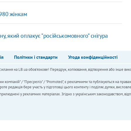
980 жінкам
ну, який оплакує "російськомовного" снігура
ія
Політики і стандарти
Угода конфіденційності
силання на LB.ua обов'язкове! Передрук, копіювання, відтворення або інше вико
ни компаній" / "Пресреліз" / "Promoted", є рекламними та публікуються на права
 редакція бере участь у підготовці цього контенту і поділяє думки, висловле
 оприлюднені у рекламних матеріалах. Згідно з українським законодавством, від