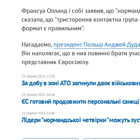
Франсуа Олланд і собі заявив, що "норма
сказала, що "тристороння контактна група
формат є правильним".
Нагадаємо,
президент Польщі Анджей Дуд
Він наполягає, що в них повинні брати уча
представник Євросоюзу.
25 серпня 2015, 12:58
За добу в зоні АТО загинули двоє військови
25 серпня 2015, 16:56
ЄС готовий продовжити персональні санкції
25 серпня 2015, 22:40
Лідери "нормандської четвірки" можуть зу