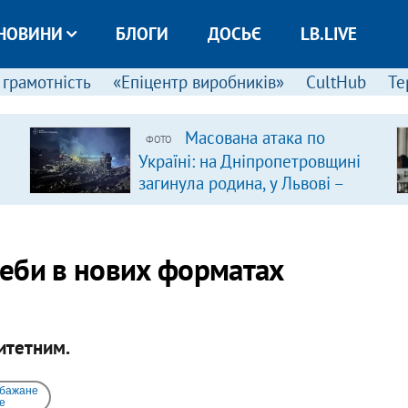
НОВИНИ
БЛОГИ
ДОСЬЄ
LB.LIVE
 грамотність
«Епіцентр виробників»
CultHub
Те
Масована атака по
ФОТО
Україні: на Дніпропетровщині
загинула родина, у Львові –
удар по багатоповерхівках
(доповнюється)
еби в нових форматах
итетним.
 бажане
e