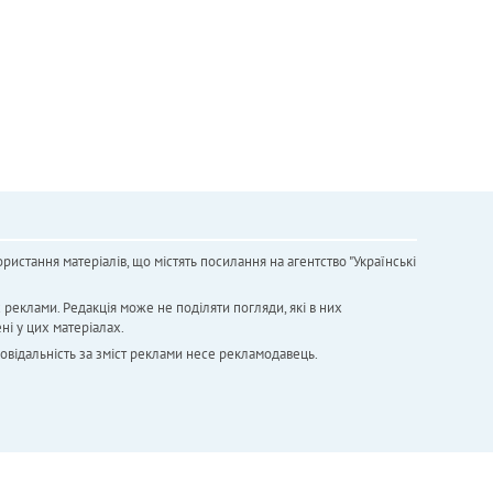
ристання матеріалів, що містять посилання на агентство "Українськi
х реклами. Редакція може не поділяти погляди, які в них
ні у цих матеріалах.
повідальність за зміст реклами несе рекламодавець.