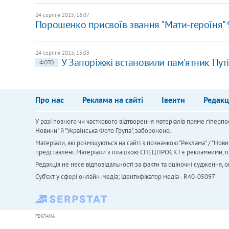
24 серпня 2015, 16:07
Порошенко присвоїв звання "Мати-героїня" 
24 серпня 2015, 15:03
У Запоріжжі встановили пам'ятник Путі
ФОТО
Про нас
Реклама на сайті
Івенти
Редакц
У разі повного чи часткового відтворення матеріалів пряме гіперпо
Новини" й "Українська Фото Група", заборонено.
Матеріали, які розміщуються на сайті з позначкою "Реклама" / "Нови
представлені. Матеріали з плашкою СПЕЦПРОЄКТ є рекламними, проте
Редакція не несе відповідальності за факти та оціночні судження,
Cуб'єкт у сфері онлайн-медіа; ідентифікатор медіа - R40-05097
РЕКЛАМА