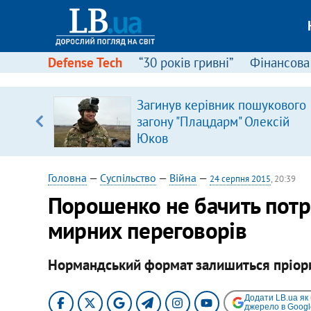
Defense Tech
“30 років гривні”
Фінансова
Загинув керівник пошукового
, є
загону "Плацдарм" Олексій
Юков
Головна
—
Суспільство
—
Війна
—
24 серпня 2015
, 20:39
Порошенко не бачить потр
мирних переговорів
Нормандський формат залишиться пріор
Додати LB.ua як
джерело в Googl