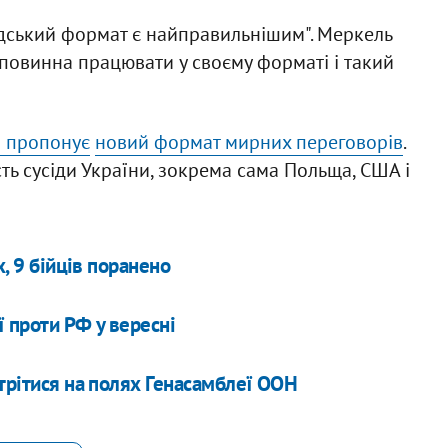
ндський формат є найправильнішим". Меркель
 повинна працювати у своєму форматі і такий
а пропонує
новий формат мирних переговорів
.
сть сусіди України, зокрема сама Польща, США і
х, 9 бійців поранено
 проти РФ у вересні
стрітися на полях Генасамблеї ООН