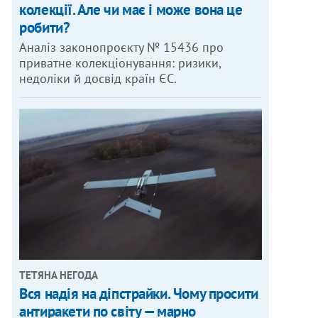
колекції. Але чи має і може вона це
робити?
Аналіз законопроєкту № 15436 про
приватне колекціонування: ризики,
недоліки й досвід країн ЄС.
ТЕТЯНА НЕГОДА
Вся надія на діпстрайки. Чому просити
антиракети по світу — марно