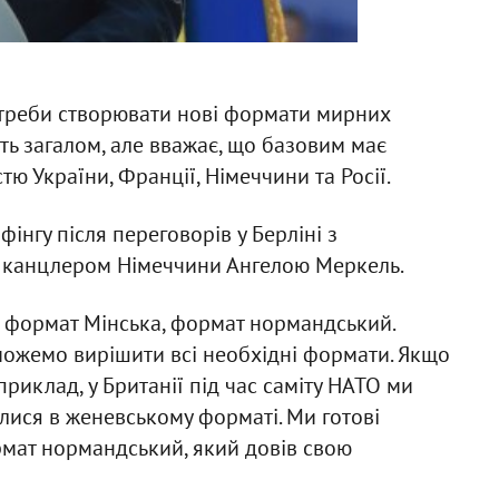
треби створювати нові формати мирних
сть загалом, але вважає, що базовим має
ю України, Франції, Німеччини та Росії.
інгу після переговорів у Берліні з
 канцлером Німеччини Ангелою Меркель.
є формат Мінська, формат нормандський.
можемо вирішити всі необхідні формати. Якщо
приклад, у Британії під час саміту НАТО ми
лися в женевському форматі. Ми готові
мат нормандський, який довів свою