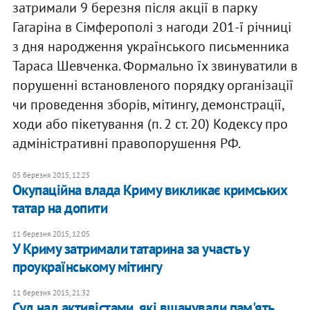
затримали 9 березня після акції в парку
Гагаріна в Сімферополі з нагоди 201-ї річниці
з дня народження українського письменника
Тараса Шевченка. Формально їх звинуватили в
порушенні встановленого порядку організації
чи проведення зборів, мітингу, демонстрації,
ходи або пікетування (п. 2 ст. 20) Кодексу про
адміністративні правопорушення РФ.
05 березня 2015, 12:25
Окупаційна влада Криму викликає кримських
татар на допити
11 березня 2015, 12:05
У Криму затримали татарина за участь у
проукраїнському мітингу
11 березня 2015, 21:32
Суд над активістами, які вшанували пам'ять