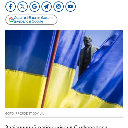
Додати LB.ua як бажане
джерело в Google
ФОТО: PRESIDENT.GOV.UA
Залізничний районний суд Сімферополя