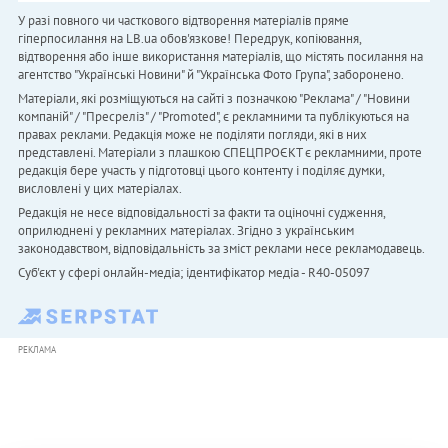
У разі повного чи часткового відтворення матеріалів пряме
гіперпосилання на LB.ua обов'язкове! Передрук, копіювання,
відтворення або інше використання матеріалів, що містять посилання на
агентство "Українськi Новини" й "Українська Фото Група", заборонено.
Матеріали, які розміщуються на сайті з позначкою "Реклама" / "Новини
компаній" / "Пресреліз" / "Promoted", є рекламними та публікуються на
правах реклами. Редакція може не поділяти погляди, які в них
представлені. Матеріали з плашкою СПЕЦПРОЄКТ є рекламними, проте
редакція бере участь у підготовці цього контенту і поділяє думки,
висловлені у цих матеріалах.
Редакція не несе відповідальності за факти та оціночні судження,
оприлюднені у рекламних матеріалах. Згідно з українським
законодавством, відповідальність за зміст реклами несе рекламодавець.
Cуб'єкт у сфері онлайн-медіа; ідентифікатор медіа - R40-05097
РЕКЛАМА