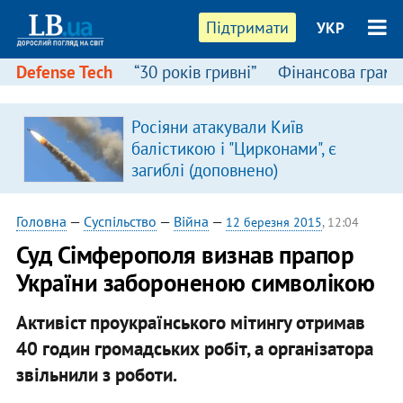
Підтримати
УКР
Defense Tech
“30 років гривні”
Фінансова грамо
Росіяни атакували Київ
балістикою і "Цирконами", є
загиблі (доповнено)
Головна
—
Суспільство
—
Війна
—
12 березня 2015
, 12:04
Суд Сімферополя визнав прапор
України забороненою символікою
Активіст проукраїнського мітингу отримав
40 годин громадських робіт, а організатора
звільнили з роботи.