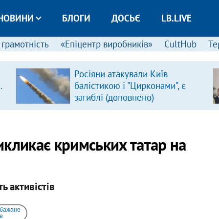
НОВИНИ
БЛОГИ
ДОСЬЄ
LB.LIVE
 грамотність
«Епіцентр виробників»
CultHub
Те
Росіяни атакували Київ
.
балістикою і "Цирконами", є
загиблі (доповнено)
икликає кримських татар на
ь активістів
 бажане
e