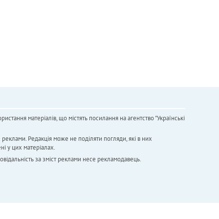
ристання матеріалів, що містять посилання на агентство "Українськi
х реклами. Редакція може не поділяти погляди, які в них
ні у цих матеріалах.
повідальність за зміст реклами несе рекламодавець.