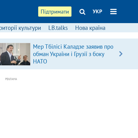
Підтримати
УКР
риторії культури
LB.talks
Нова країна
Мер Тбілісі Каладзе заявив про
обман України і Грузії з боку
НАТО
РЕКЛАМА