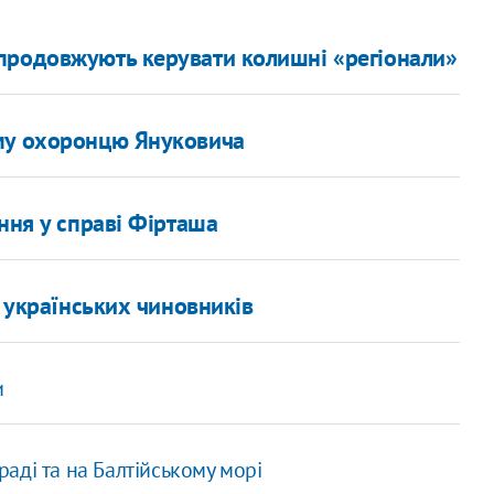
продовжують керувати колишні «регіонали»
ому охоронцю Януковича
ння у справі Фірташа
и українських чиновників
и
граді та на Балтійському морі