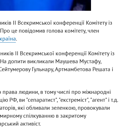
ків II Всекримської конференції Комітету із
Про це повідомив голова комітету, член
країна
.
иків II Всекримської конференції Комітету із
. На допити викликали Маушева Мустафу,
 Сейтумерову Гульнару, Артмамбетова Решата і
о права людини, в тому числі про міжнародні
 РФ, ви "сепаратист", "екстреміст", "агент" і т.д.
торів, які обливали зеленкою, провокували
 мирному спілкуванню в закритому
рський активіст.