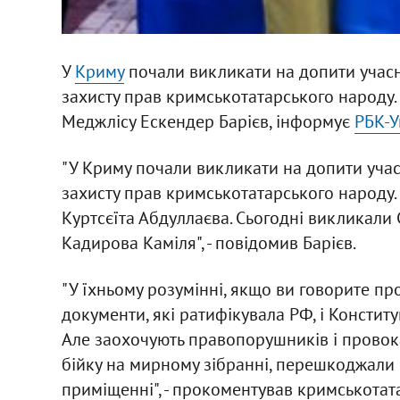
У
Криму
почали викликати на допити учасни
захисту прав кримськотатарського народу. 
Меджлісу Ескендер Барієв, інформує
РБК-У
"У Криму почали викликати на допити учасн
захисту прав кримськотатарського народу
Куртсєїта Абдуллаєва. Сьогодні викликали
Кадирова Каміля", - повідомив Барієв.
"У їхньому розумінні, якщо ви говорите пр
документи, які ратифікувала РФ, і Конституцію
Але заохочують правопорушників і провока
бійку на мирному зібранні, перешкоджали
приміщенні", - прокоментував кримськотата