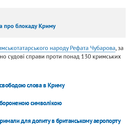
а про блокаду Криму
имськотатарського народу Рефата Чубарова
, за
ено судові справи проти понад 130 кримських
і свободою слова в Криму
забороненою символікою
тримали для допиту в британському аеропорту