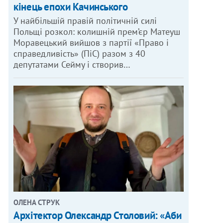
кінець епохи Качинського
У найбільшій правій політичній силі
Польщі розкол: колишній прем’єр Матеуш
Моравецький вийшов з партії «Право і
справедливість» (ПіС) разом з 40
депутатами Сейму і створив…
ОЛЕНА СТРУК
Архітектор Олександр Столовий: «Аби