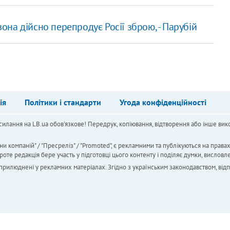
вона дійсно перепродує Росії зброю, - Парубій
ія
Політики і стандарти
Угода конфіденційності
силання на LB.ua обов'язкове! Передрук, копіювання, відтворення або інше вико
ни компаній" / "Пресреліз" / "Promoted", є рекламними та публікуються на права
 редакція бере участь у підготовці цього контенту і поділяє думки, висловле
 оприлюднені у рекламних матеріалах. Згідно з українським законодавством, від