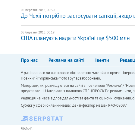
05 березня 2015, 00:30
До Чехії потрібно застосувати санкції, якщо 
05 березня 2015, 00:19
США планують надати Україні ще $500 млн
Про нас
Реклама на сайті
Івенти
Редакц
У разі повного чи часткового відтворення матеріалів пряме гіперпо
Новини" й "Українська Фото Група", заборонено.
Матеріали, які розміщуються на сайті з позначкою "Реклама" / "Нови
представлені. Матеріали з плашкою СПЕЦПРОЄКТ є рекламними, проте
Редакція не несе відповідальності за факти та оціночні судження,
Cуб'єкт у сфері онлайн-медіа; ідентифікатор медіа - R40-05097
РЕКЛАМА