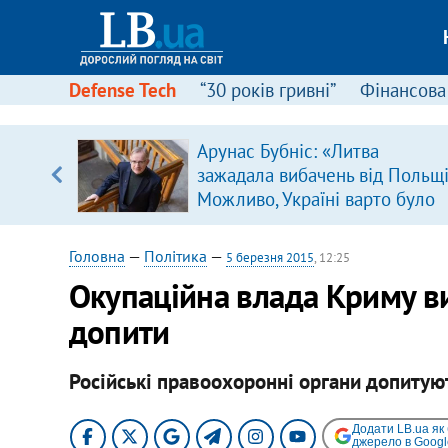
Defense Tech
“30 років гривні”
Фінансова
ою
Арунас Бубніс: «Литва
пЛА. Є
зажадала вибачень від Польщі
лено)
Можливо, Україні варто було
зробити так само»
Головна
—
Політика
—
5 березня 2015
, 12:25
Окупаційна влада Криму в
допити
Російські правоохоронні органи допитуют
Додати LB.ua як
джерело в Googl