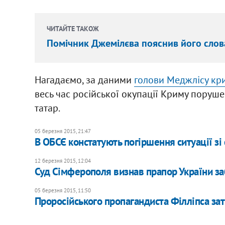
ЧИТАЙТЕ ТАКОЖ
Помічник Джемілєва пояснив його слов
Нагадаємо, за даними
голови Меджлісу кр
весь час російської окупації Криму поруш
татар.
05 березня 2015, 21:47
В ОБСЄ констатують погіршення ситуації з
12 березня 2015, 12:04
Суд Сімферополя визнав прапор України 
05 березня 2015, 11:50
Проросійського пропагандиста Філліпса за