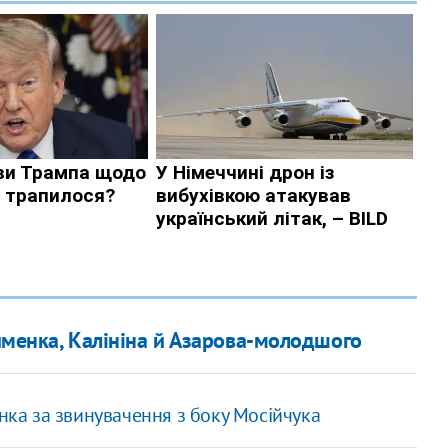
кименка, Калініна й Азарова-молодшого
ка за звинувачення з боку Мосійчука