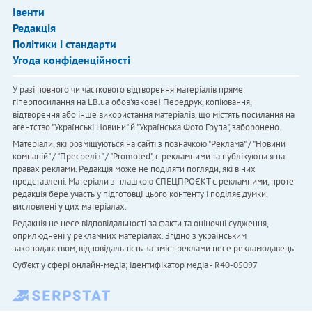
Івенти
Редакція
Політики і стандарти
Угода конфіденційності
У разі повного чи часткового відтворення матеріалів пряме
гіперпосилання на LB.ua обов'язкове! Передрук, копіювання,
відтворення або інше використання матеріалів, що містять посилання на
агентство "Українськi Новини" й "Українська Фото Група", заборонено.
Матеріали, які розміщуються на сайті з позначкою "Реклама" / "Новини
компаній" / "Пресреліз" / "Promoted", є рекламними та публікуються на
правах реклами. Редакція може не поділяти погляди, які в них
представлені. Матеріали з плашкою СПЕЦПРОЄКТ є рекламними, проте
редакція бере участь у підготовці цього контенту і поділяє думки,
висловлені у цих матеріалах.
Редакція не несе відповідальності за факти та оціночні судження,
оприлюднені у рекламних матеріалах. Згідно з українським
законодавством, відповідальність за зміст реклами несе рекламодавець.
Cуб'єкт у сфері онлайн-медіа; ідентифікатор медіа - R40-05097