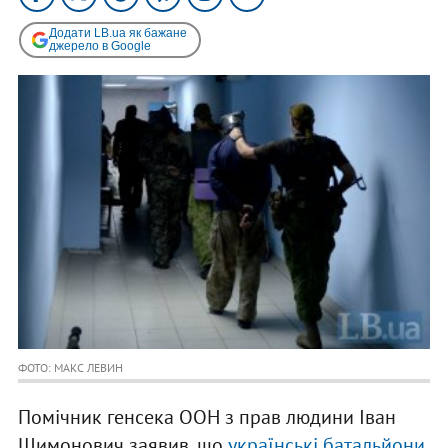
Додати LB.ua як бажане
джерело в Google
ФОТО: МАКС ЛЕВИН
Помічник генсека ООН з прав людини Іван
Шимонович заявив, що
українські батальйони