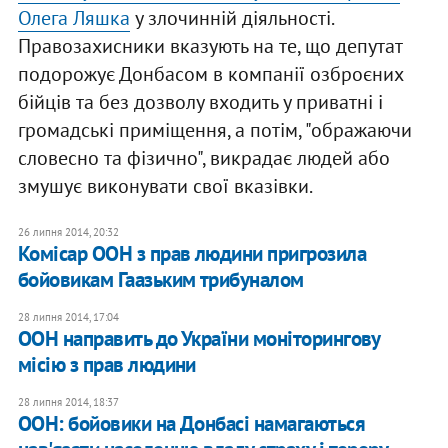
Олега Ляшка
у злочинній діяльності.
Правозахисники вказують на те, що депутат
подорожує Донбасом в компанії озброєних
бійців та без дозволу входить у приватні і
громадські приміщення, а потім, "ображаючи
словесно та фізично", викрадає людей або
змушує виконувати свої вказівки.
26 липня 2014, 20:32
Комісар ООН з прав людини пригрозила
бойовикам Гаазьким трибуналом
28 липня 2014, 17:04
ООН направить до України моніторингову
місію з прав людини
28 липня 2014, 18:37
ООН: бойовики на Донбасі намагаються