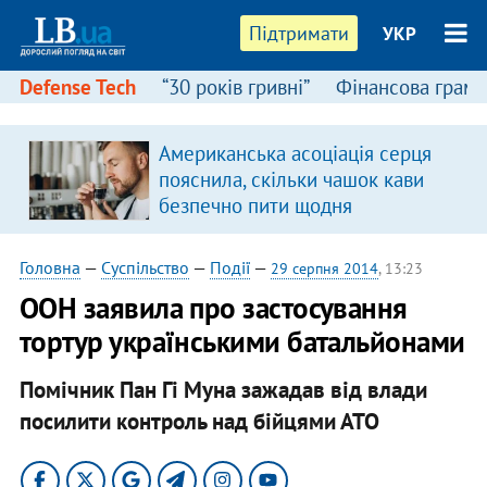
Підтримати
УКР
Defense Tech
“30 років гривні”
Фінансова грамо
:
Американська асоціація серця
пояснила, скільки чашок кави
безпечно пити щодня
Головна
—
Суспільство
—
Події
—
29 серпня 2014
, 13:23
ООН заявила про застосування
тортур українськими батальйонами
Помічник Пан Гі Муна зажадав від влади
посилити контроль над бійцями АТО