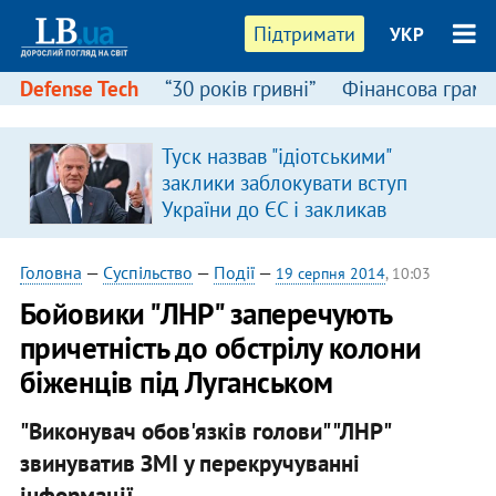
Підтримати
УКР
Defense Tech
“30 років гривні”
Фінансова грамо
Туск назвав "ідіотськими"
я
заклики заблокувати вступ
України до ЄС і закликав
припинити антиукраїнську
риторику
Головна
—
Суспільство
—
Події
—
19 серпня 2014
, 10:03
Бойовики "ЛНР" заперечують
причетність до обстрілу колони
біженців під Луганськом
"Виконувач обов'язків голови" "ЛНР"
звинуватив ЗМІ у перекручуванні
інформації