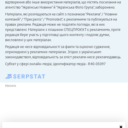
відтворення або інше використання матеріалів, що містять посилання на
агентство "Українськi Новини" й "Українська Фото Група", заборонено.
Матеріали, які розміщуються на сайті з позначкою "Реклама" / "Новини
компаній" / "Пресреліз" / "Promoted", є рекламними та публікуються на
правах реклами. Редакція може не поділяти погляди, які в них
представлені. Матеріали з плашкою СПЕЦПРОЄКТ є рекламними, проте
редакція бере участь у підготовці цього контенту і поділяє думки,
висловлені у цих матеріалах.
Редакція не несе відповідальності за факти та оціночні судження,
оприлюднені у рекламних матеріалах. Згідно з українським
законодавством, відповідальність за зміст реклами несе рекламодавець.
Cуб'єкт у сфері онлайн-медіа; ідентифікатор медіа - R40-05097
РЕКЛАМА