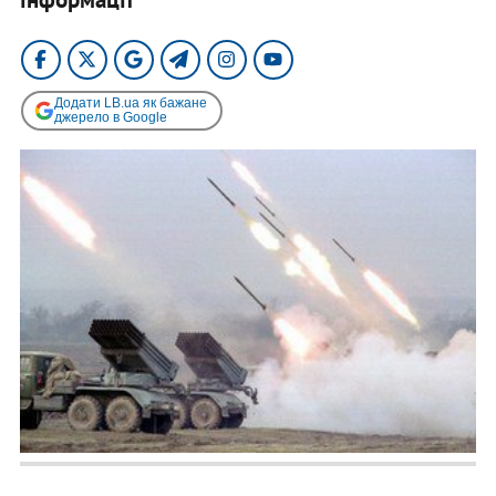
Додати LB.ua як бажане
джерело в Google