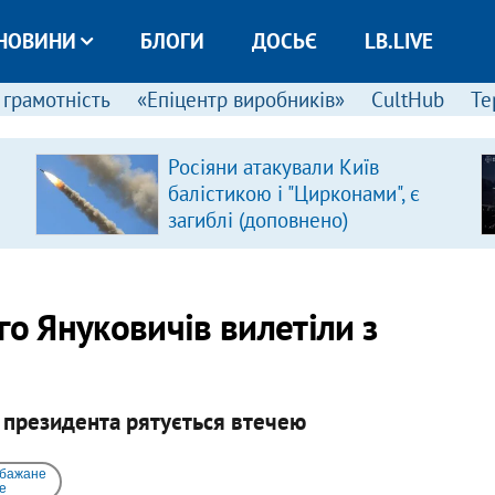
НОВИНИ
БЛОГИ
ДОСЬЄ
LB.LIVE
 грамотність
«Епіцентр виробників»
CultHub
Те
Росіяни атакували Київ
балістикою і "Цирконами", є
загиблі (доповнено)
го Януковичів вилетіли з
 президента рятується втечею
 бажане
e