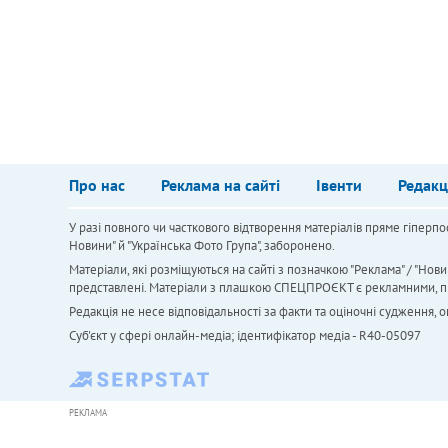
Про нас
Реклама на сайті
Івенти
Редакц
У разі повного чи часткового відтворення матеріалів пряме гіперпо
Новини" й "Українська Фото Група", заборонено.
Матеріали, які розміщуються на сайті з позначкою "Реклама" / "Нови
представлені. Матеріали з плашкою СПЕЦПРОЄКТ є рекламними, проте
Редакція не несе відповідальності за факти та оціночні судження,
Cуб'єкт у сфері онлайн-медіа; ідентифікатор медіа - R40-05097
РЕКЛАМА