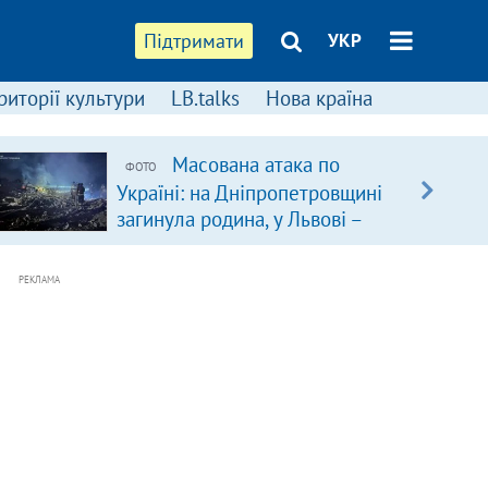
Підтримати
УКР
риторії культури
LB.talks
Нова країна
Масована атака по
ФОТО
Україні: на Дніпропетровщині
загинула родина, у Львові –
удар по багатоповерхівках
(доповнюється)
РЕКЛАМА