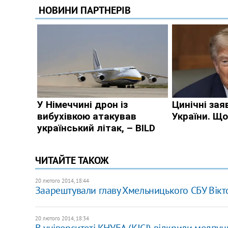
ЧИТАЙТЕ ТАКОЖ
20 лютого 2014, 18:44
Заарештували главу Хмельницького СБУ Вік
20 лютого 2014, 18:34
В університеті КНУБА (КІСІ) відкрили медпу