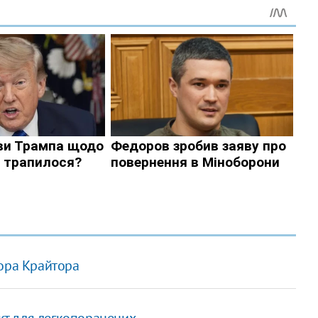
тора Крайтора
нкт для легкопоранених