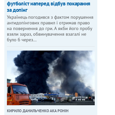
футболіст наперед відбув покарання
за допінг
Українець погодився з фактом порушення
антидопінгових правил і отримав право
на повернення до гри. А якби його пробу
взяли зараз, обвинувачення взагалі не
було б через…
КИРИЛО ДАНИЛЬЧЕНКО АКА РОНІН