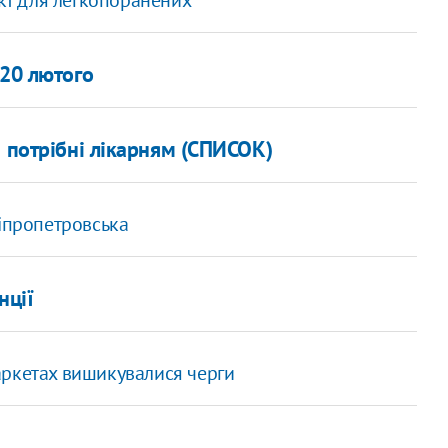
20 лютого
і потрібні лікарням (СПИСОК)
ніпропетровська
нції
маркетах вишикувалися черги