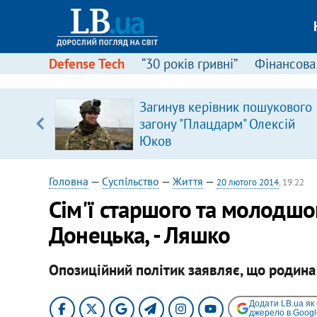
Defense Tech
“30 років гривні”
Фінансова
щодо
Загинув керівник пошукового
 у
загону "Плацдарм" Олексій
ої ходи
Юков
Головна
—
Суспільство
—
Життя
—
20 лютого 2014
, 19:22
Сім'ї старшого та молодшо
Донецька, - Ляшко
Опозиційний політик заявляє, що родина
Додати LB.ua як
джерело в Googl