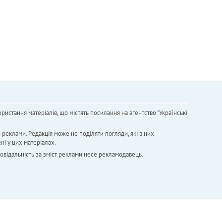
ристання матеріалів, що містять посилання на агентство "Українськi
х реклами. Редакція може не поділяти погляди, які в них
ні у цих матеріалах.
повідальність за зміст реклами несе рекламодавець.