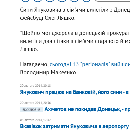
Сини Януковича з сім'ями вилетіли з Донець
фейсбуці Олег Ляшко.
"Щойно мої джерела в донецькій прокурат
вилетіли два літаки з сім'ями старшого й м
Ляшко.
Нагадаємо,
сьогодні 13 "регіоналів" вийшли
Володимир Макеєнко.
20 лютого 2014, 20:18
Янукович працює на Банковій, його сини - в У
20 лютого 2014, 20:36
Ахметов не покидав Донецьк, - п
ЕКСКЛЮЗИВ
08 лютого 2018, 17:42
Вказівок затримати Януковича в аеропорту 