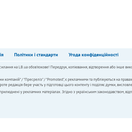
ія
Політики і стандарти
Угода конфіденційності
силання на LB.ua обов'язкове! Передрук, копіювання, відтворення або інше вико
ни компаній" / "Пресреліз" / "Promoted", є рекламними та публікуються на права
 редакція бере участь у підготовці цього контенту і поділяє думки, висловле
 оприлюднені у рекламних матеріалах. Згідно з українським законодавством, від