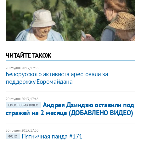
ЧИТАЙТЕ ТАКОЖ
20 грудня 2013, 17:56
Белорусского активиста арестовали за
поддержку Евромайдана
20 грудня 2013, 17:46
Андрея Дзиндзю оставили под
ЕКСКЛЮЗИВ, ВІДЕО
стражей на 2 месяца (ДОБАВЛЕНО ВИДЕО)
20 грудня 2013, 17:30
Пятничная панда #171
ФОТО