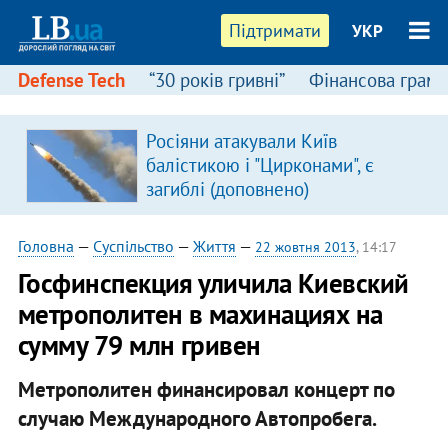
Підтримати
УКР
Defense Tech
“30 років гривні”
Фінансова грамо
Росіяни атакували Київ
в
балістикою і "Цирконами", є
загиблі (доповнено)
Головна
—
Суспільство
—
Життя
—
22 жовтня 2013
, 14:17
Госфинспекция уличила Киевский
метрополитен в махинациях на
сумму 79 млн гривен
Метрополитен финансировал концерт по
случаю Международного Автопробега.