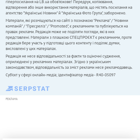
гіперпосилання на LB.ua обов'язкове! Передрук, копіювання,
відтворення або інше використання матеріалів, що містять посилання на
агентство "Українськi Новини" й "Українська Фото Група", заборонено.
Матеріали, які розміщуються на сайті з позначкою "Реклама" / "Новини
компаній" / "Пресреліз" / "Promoted", є рекламними та публікуються на
правах реклами. Редакція може не поділяти погляди, які в них
представлені. Матеріали з плашкою СПЕЦПРОЄКТ є рекламними, проте
редакція бере участь у підготовці цього контенту і поділяє думки,
висловлені у цих матеріалах.
Редакція не несе відповідальності за факти та оціночні судження,
оприлюднені у рекламних матеріалах. Згідно з українським
законодавством, відповідальність за зміст реклами несе рекламодавець.
Cуб'єкт у сфері онлайн-медіа; ідентифікатор медіа - R40-05097
РЕКЛАМА