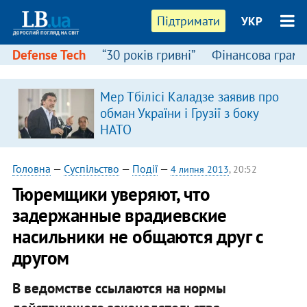
Підтримати
УКР
Defense Tech
“30 років гривні”
Фінансова грамо
Мер Тбілісі Каладзе заявив про
обман України і Грузії з боку
НАТО
Головна
—
Суспільство
—
Події
—
4 липня 2013
, 20:52
Тюремщики уверяют, что
задержанные врадиевские
насильники не общаются друг с
другом
В ведомстве ссылаются на нормы