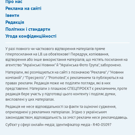
Про нас
Реклама на сайті
Івенти
Редакція
Політики і стандарти
Угода конфіденційності
У разі повного чи часткового відтворення матеріалів пряме
гіперпосилання на LB.ua обов'язкове! Передрук, копіювання,
відтворення або інше використання матеріалів, що містять посилання на
агентство "Українськi Новини" й "Українська Фото Група", заборонено.
Матеріали, які розміщуються на сайті з позначкою "Реклама" / "Новини
компаній" / "Пресреліз" / "Promoted", є рекламними та публікуються на
правах реклами. Редакція може не поділяти погляди, які в них
представлені. Матеріали з плашкою СПЕЦПРОЄКТ є рекламними, проте
редакція бере участь у підготовці цього контенту і поділяє думки,
висловлені у цих матеріалах.
Редакція не несе відповідальності за факти та оціночні судження,
оприлюднені у рекламних матеріалах. Згідно з українським
законодавством, відповідальність за зміст реклами несе рекламодавець.
Cуб'єкт у сфері онлайн-медіа; ідентифікатор медіа - R40-05097