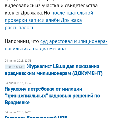
видеозапись из участка и свидетельства
коллег Дрыжака. Но
после тщательной
проверки записи алиби Дрыжака
рассыпалось.
Напомним, что
суд арестовал милиционера-
насильника на два месяца
.
04 липня 2013, 12:33
Журналист LB.ua дал показания
ЕКСКЛЮЗИВ
врадиевским милиционерам (ДОКУМЕНТ)
04 липня 2013, 13:32
Янукович потребовал от милиции
"принципиальных" кадровых решений по
Врадиевке
04 липня 2013, 14:25
Главврач Врадиевской ЦРБ