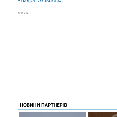
«Надра Юзовская»
.
РЕКЛАМА