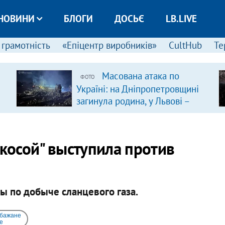
НОВИНИ
БЛОГИ
ДОСЬЄ
LB.LIVE
 грамотність
«Епіцентр виробників»
CultHub
Те
Масована атака по
ФОТО
Україні: на Дніпропетровщині
загинула родина, у Львові –
удар по багатоповерхівках
(доповнюється)
 косой" выступила против
ы по добыче сланцевого газа.
 бажане
e