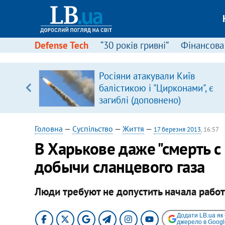
Defense Tech
“30 років гривні”
Фінансова
ового
Росіяни атакували Київ
ій
балістикою і "Цирконами", є
загиблі (доповнено)
Головна
—
Суспільство
—
Життя
—
17 березня 2013
, 16:57
В Харькове даже "смерть с
добычи сланцевого газа
Люди требуют не допустить начала работ
Додати LB.ua як
джерело в Googl