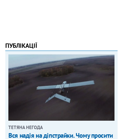
ПУБЛІКАЦІЇ
ТЕТЯНА НЕГОДА
Вся надія на діпстрайки. Чому просити