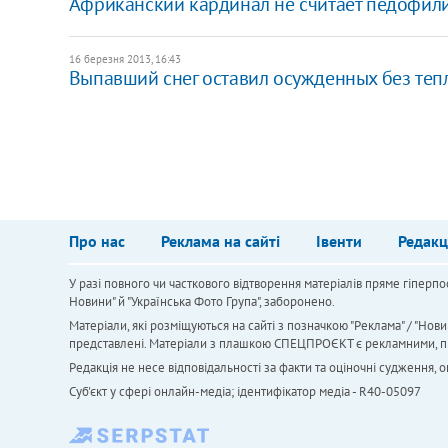
Африканский кардинал не считает педофил
16 березня 2013, 16:43
Выпавший снег оставил осужденных без теп
Про нас
Реклама на сайті
Івенти
Редакц
У разі повного чи часткового відтворення матеріалів пряме гіперпо
Новини" й "Українська Фото Група", заборонено.
Матеріали, які розміщуються на сайті з позначкою "Реклама" / "Нови
представлені. Матеріали з плашкою СПЕЦПРОЄКТ є рекламними, проте
Редакція не несе відповідальності за факти та оціночні судження,
Cуб'єкт у сфері онлайн-медіа; ідентифікатор медіа - R40-05097