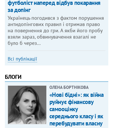
футболіст наперед відбув покарання
за допінг
Українець погодився з фактом порушення
антидопінгових правил і отримав право
на повернення до гри. А якби його пробу
взяли зараз, обвинувачення взагалі не
було б через…
Всі публікації
БЛОГИ
ОЛЕНА БОРТНІКОВА
«Нові бідні»: як війна
руйнує фінансову
самооцінку
середнього класу і як
перебудувати власну