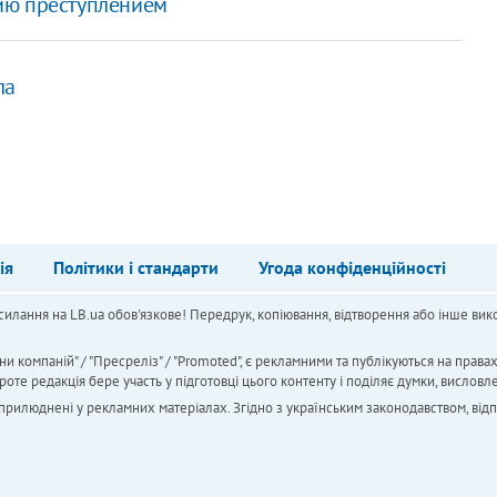
ию преступлением
ла
ія
Політики і стандарти
Угода конфіденційності
силання на LB.ua обов'язкове! Передрук, копіювання, відтворення або інше вико
ни компаній" / "Пресреліз" / "Promoted", є рекламними та публікуються на права
 редакція бере участь у підготовці цього контенту і поділяє думки, висловле
 оприлюднені у рекламних матеріалах. Згідно з українським законодавством, від