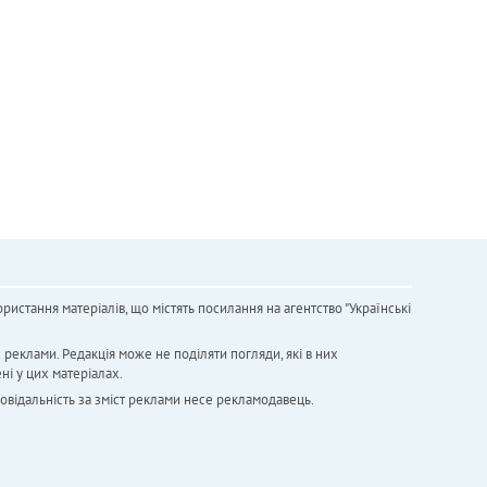
ристання матеріалів, що містять посилання на агентство "Українськi
х реклами. Редакція може не поділяти погляди, які в них
ні у цих матеріалах.
повідальність за зміст реклами несе рекламодавець.