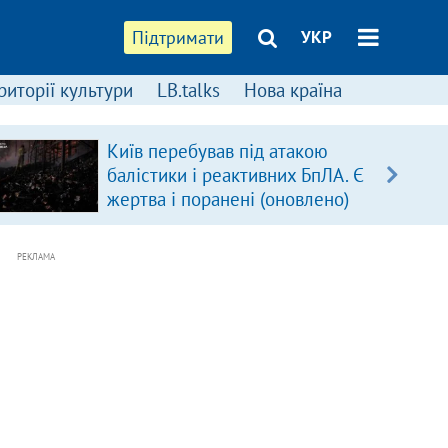
Підтримати
УКР
риторії культури
LB.talks
Нова країна
Київ перебував під атакою
балістики і реактивних БпЛА. Є
жертва і поранені (оновлено)
РЕКЛАМА