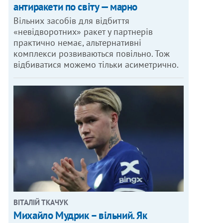
антиракети по світу — марно
Вільних засобів для відбиття
«невідворотних» ракет у партнерів
практично немає, альтернативні
комплекси розвиваються повільно. Тож
відбиватися можемо тільки асиметрично.
ВІТАЛІЙ ТКАЧУК
Михайло Мудрик – вільний. Як