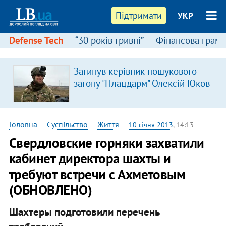
Підтримати
УКР
Defense Tech
“30 років гривні”
Фінансова грамо
Загинув керівник пошукового
загону "Плацдарм" Олексій Юков
Головна
—
Суспільство
—
Життя
—
10 січня 2013
, 14:13
Свердловские горняки захватили
кабинет директора шахты и
требуют встречи с Ахметовым
(ОБНОВЛЕНО)
Шахтеры подготовили перечень