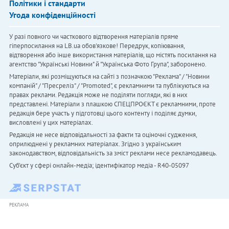
Політики і стандарти
Угода конфіденційності
У разі повного чи часткового відтворення матеріалів пряме
гіперпосилання на LB.ua обов'язкове! Передрук, копіювання,
відтворення або інше використання матеріалів, що містять посилання на
агентство "Українськi Новини" й "Українська Фото Група", заборонено.
Матеріали, які розміщуються на сайті з позначкою "Реклама" / "Новини
компаній" / "Пресреліз" / "Promoted", є рекламними та публікуються на
правах реклами. Редакція може не поділяти погляди, які в них
представлені. Матеріали з плашкою СПЕЦПРОЄКТ є рекламними, проте
редакція бере участь у підготовці цього контенту і поділяє думки,
висловлені у цих матеріалах.
Редакція не несе відповідальності за факти та оціночні судження,
оприлюднені у рекламних матеріалах. Згідно з українським
законодавством, відповідальність за зміст реклами несе рекламодавець.
Cуб'єкт у сфері онлайн-медіа; ідентифікатор медіа - R40-05097
РЕКЛАМА