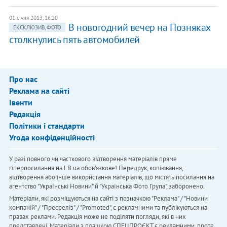
01 січня 2013, 16:20
В новогодний вечер на Позняках
ЕКСКЛЮЗИВ, ФОТО
столкнулись пять автомобилей
Про нас
Реклама на сайті
Івенти
Редакція
Політики і стандарти
Угода конфіденційності
У разі повного чи часткового відтворення матеріалів пряме
гіперпосилання на LB.ua обов'язкове! Передрук, копіювання,
відтворення або інше використання матеріалів, що містять посилання на
агентство "Українськi Новини" й "Українська Фото Група", заборонено.
Матеріали, які розміщуються на сайті з позначкою "Реклама" / "Новини
компаній" / "Пресреліз" / "Promoted", є рекламними та публікуються на
правах реклами. Редакція може не поділяти погляди, які в них
представлені. Матеріали з плашкою СПЕЦПРОЄКТ є рекламними, проте