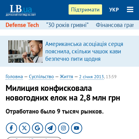
Підтримати
УКР
Defense Tech
“30 років гривні”
Фінансова грамо
Американська асоціація серця
пояснила, скільки чашок кави
безпечно пити щодня
Головна
—
Суспільство
—
Життя
—
2 січня 2013
, 13:59
Милиция конфисковала
новогодних елок на 2,8 млн грн
Отработано было 9 тысяч рынков.