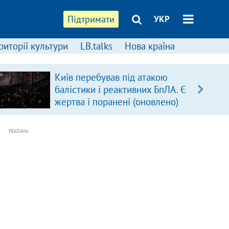
Підтримати
УКР
риторії культури
LB.talks
Нова країна
Київ перебував під атакою
балістики і реактивних БпЛА. Є
жертва і поранені (оновлено)
РЕКЛАМА