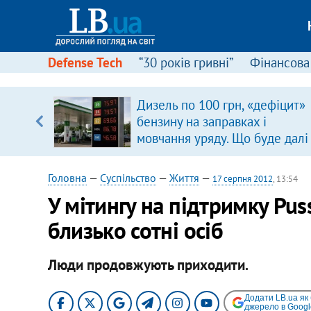
Defense Tech
“30 років гривні”
Фінансова
щодо
Дизель по 100 грн, «дефіцит»
 у
бензину на заправках і
ої ходи
мовчання уряду. Що буде далі
цінами на пальне?
Головна
—
Суспільство
—
Життя
—
17 серпня 2012
, 13:54
У мітингу на підтримку Puss
близько сотні осіб
Люди продовжують приходити.
Додати LB.ua як
джерело в Googl