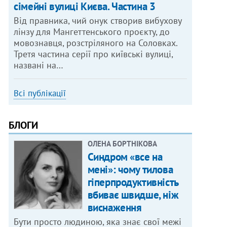
сімейні вулиці Києва. Частина 3
Від правника, чий онук створив вибухову
лінзу для Мангеттенського проєкту, до
мовознавця, розстріляного на Соловках.
Третя частина серії про київські вулиці,
названі на…
Всі публікації
БЛОГИ
ОЛЕНА БОРТНІКОВА
Синдром «все на
мені»: чому тилова
гіперпродуктивність
вбиває швидше, ніж
виснаження
Бути просто людиною, яка знає свої межі