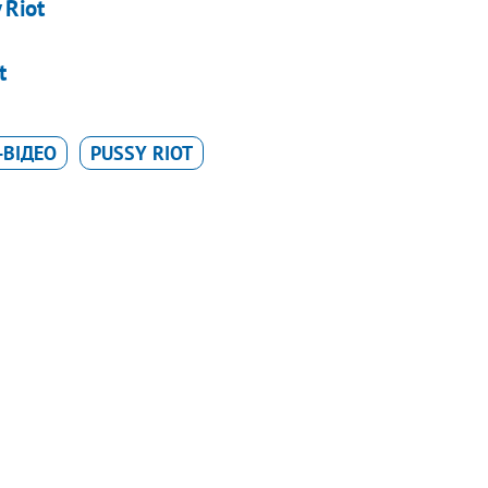
 Riot
t
-ВІДЕО
PUSSY RIOT