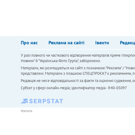
Про нас
Реклама на сайті
Івенти
Редакц
У разі повного чи часткового відтворення матеріалів пряме гіперпо
Новини" й "Українська Фото Група", заборонено.
Матеріали, які розміщуються на сайті з позначкою "Реклама" / "Нови
представлені. Матеріали з плашкою СПЕЦПРОЄКТ є рекламними, проте
Редакція не несе відповідальності за факти та оціночні судження,
Cуб'єкт у сфері онлайн-медіа; ідентифікатор медіа - R40-05097
РЕКЛАМА