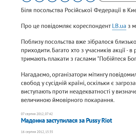
Біля посольства Російської Федерації в Ки
Про це повідомляє кореспондент
LB.ua
з м
Поблизу посольства вже зібралося близько
приходити. Багато хто з учасників акції - 
тримають плакати з гаслами "Побійтеся Бога
Нагадаємо, організатори мітингу повідомил
свобод у сусідній країні, оскільки є загроза
виступають проти неадекватності у визнач
величиною ймовірного покарання.
07 серпня 2012, 07:42
Мадонна заступилася за Pussy Riot
16 серпня 2012, 15:35