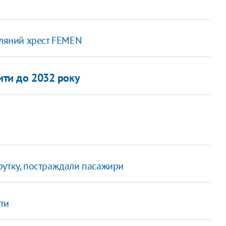
иляний хрест FEMEN
ити до 2032 року
рутку, постраждали пасажири
ти