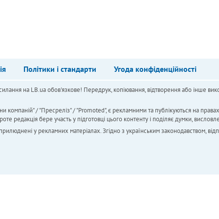
ія
Політики і стандарти
Угода конфіденційності
силання на LB.ua обов'язкове! Передрук, копіювання, відтворення або інше вико
ни компаній" / "Пресреліз" / "Promoted", є рекламними та публікуються на права
 редакція бере участь у підготовці цього контенту і поділяє думки, висловле
 оприлюднені у рекламних матеріалах. Згідно з українським законодавством, від