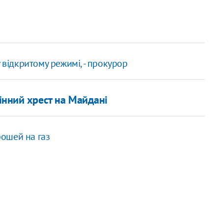
 відкритому режимі, - прокурор
нний хрест на Майдані
рошей на газ