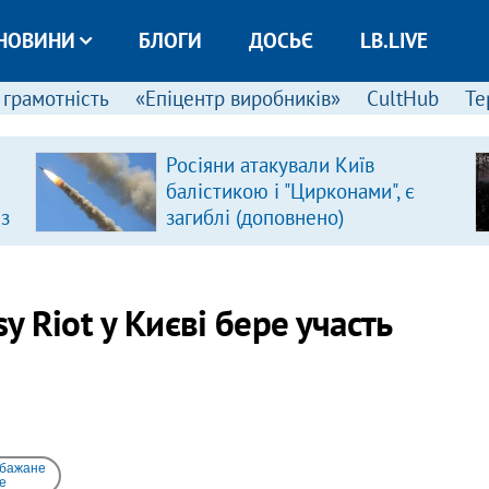
НОВИНИ
БЛОГИ
ДОСЬЄ
LB.LIVE
 грамотність
«Епіцентр виробників»
CultHub
Те
Росіяни атакували Київ
балістикою і "Цирконами", є
 з
загиблі (доповнено)
y Riot у Києві бере участь
 бажане
e