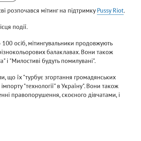
єві розпочався мітинг на підтримку
Pussy Riot
.
ісця події.
 100 осіб, мітингувальники продовжують
в різнокольорових балаклавах. Вони також
" і "Милостиві будуть помилувані".
и, що їх "турбує згортання громадянських
 імпорту "технології" в Україну". Вони також
енні правопорушення, скоєного дівчатами, і