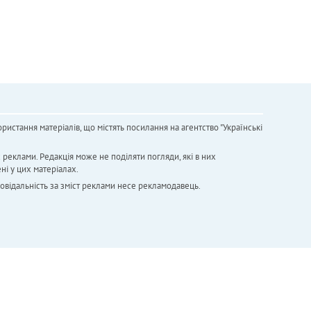
ристання матеріалів, що містять посилання на агентство "Українськi
х реклами. Редакція може не поділяти погляди, які в них
ні у цих матеріалах.
повідальність за зміст реклами несе рекламодавець.