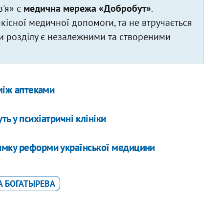
'я» є
медична мережа «Добробут»
.
існої медичної допомоги, та не втручається
али розділу є незалежними та створеними
 між аптеками
ть у психіатричні клініки
имку реформи української медицини
А БОГАТЫРЕВА