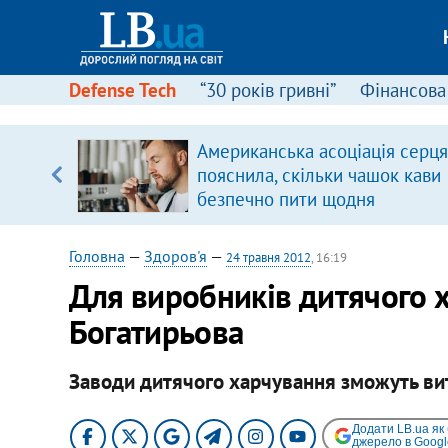
Defense Tech
“30 років гривні”
Фінансова
вив про
Американська асоціація серця
боку
пояснила, скільки чашок кави
безпечно пити щодня
Головна
—
Здоров'я
—
24 травня 2012
, 16:19
Для виробників дитячого х
Богатирьова
Заводи дитячого харчування зможуть ви
Додати LB.ua як
джерело в Googl