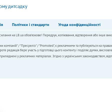
ому дитсадку
ія
Політики і стандарти
Угода конфіденційності
силання на LB.ua обов'язкове! Передрук, копіювання, відтворення або інше вико
ни компаній" / "Пресреліз" / "Promoted", є рекламними та публікуються на права
 редакція бере участь у підготовці цього контенту і поділяє думки, висловле
 оприлюднені у рекламних матеріалах. Згідно з українським законодавством, від