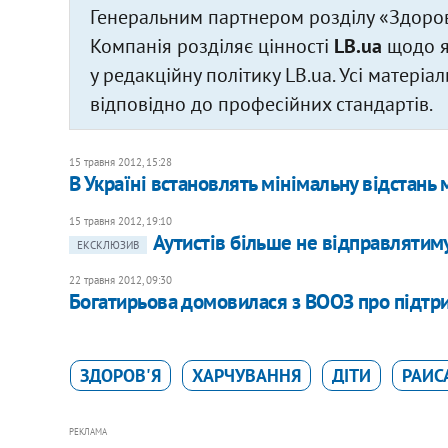
Генеральним партнером розділу «Здоров
Компанія розділяє цінності
LB.ua
щодо як
у редакційну політику LB.ua. Усі матері
відповідно до професійних стандартів.
15 травня 2012, 15:28
В Україні встановлять мінімальну відстань
15 травня 2012, 19:10
Аутистів більше не відправлятиму
ЕКСКЛЮЗИВ
22 травня 2012, 09:30
Богатирьова домовилася з ВООЗ про підтр
ЗДОРОВ'Я
ХАРЧУВАННЯ
ДІТИ
РАИС
РЕКЛАМА