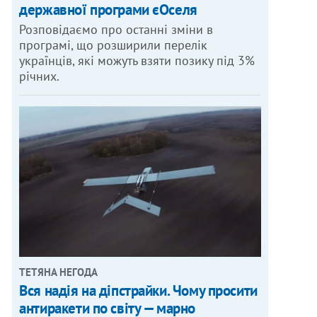
державної програми єОселя
Розповідаємо про останні зміни в
програмі, що розширили перелік
українців, які можуть взяти позику під 3%
річних.
ТЕТЯНА НЕГОДА
Вся надія на діпстрайки. Чому просити
антиракети по світу — марно