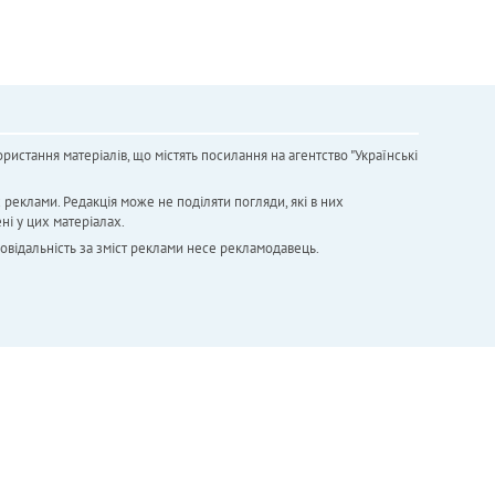
ристання матеріалів, що містять посилання на агентство "Українськi
х реклами. Редакція може не поділяти погляди, які в них
ні у цих матеріалах.
повідальність за зміст реклами несе рекламодавець.