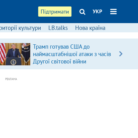
Підтримати
УКР
риторії культури
LB.talks
Нова країна
Трамп готував США до
наймасштабнішої атаки з часів
Другої світової війни
РЕКЛАМА