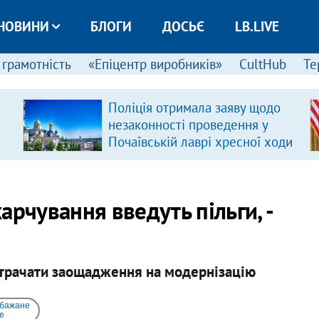
НОВИНИ
БЛОГИ
ДОСЬЄ
LB.LIVE
 грамотність
«Епіцентр виробників»
CultHub
Те
Поліція отримала заяву щодо
незаконності проведення у
Почаївській лаврі хресної ходи
арчування введуть пільги, -
трачати заощадження на модернізацію
 бажане
e