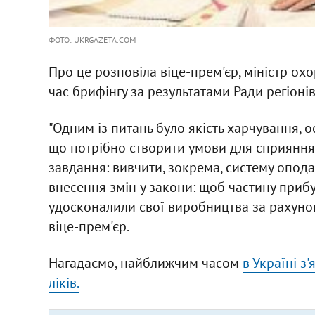
ФОТО: UKRGAZETA.COM
Про це розповіла віце-прем'єр, міністр ох
час брифінгу за результатами Ради регіонів
"Одним із питань було якість харчування, о
що потрібно створити умови для сприяння
завдання: вивчити, зокрема, систему опод
внесення змін у закони: щоб частину приб
удосконалили свої виробництва за рахунок 
віце-прем'єр.
Нагадаємо, найближчим часом
в Україні з
ліків.