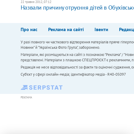
22 травня 2012, 07:12
Назвали причину отруєння дітей в Обухівськ
Про нас
Реклама на сайті
Івенти
Редакц
У разі повного чи часткового відтворення матеріалів пряме гіперпо
Новини" й "Українська Фото Група", заборонено.
Матеріали, які розміщуються на сайті з позначкою "Реклама" / "Нови
представлені. Матеріали з плашкою СПЕЦПРОЄКТ є рекламними, проте
Редакція не несе відповідальності за факти та оціночні судження,
Cуб'єкт у сфері онлайн-медіа; ідентифікатор медіа - R40-05097
РЕКЛАМА