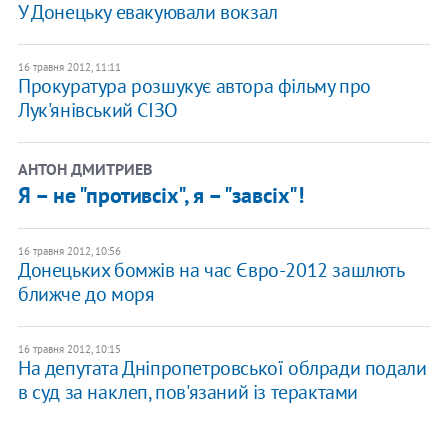
У Донецьку евакуювали вокзал
16 травня 2012, 11:11
Прокуратура розшукує автора фільму про
Лук'янівський СІЗО
АНТОН ДМИТРИЕВ
Я – не "противсіх", я – "завсіх"!
16 травня 2012, 10:56
Донецьких бомжів на час Євро-2012 зашлють
ближче до моря
16 травня 2012, 10:15
На депутата Дніпропетровської облради подали
в суд за наклеп, пов'язаний із терактами