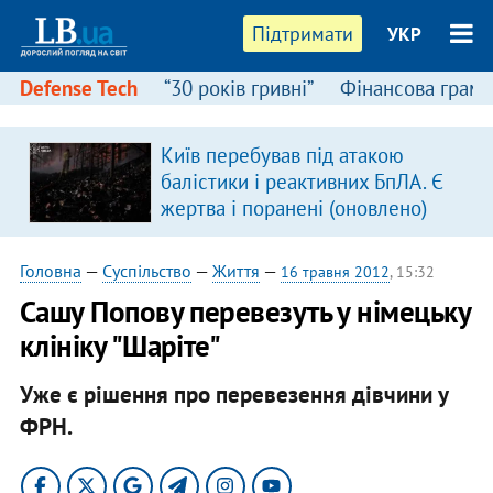
Підтримати
УКР
Defense Tech
“30 років гривні”
Фінансова грамо
Київ перебував під атакою
балістики і реактивних БпЛА. Є
жертва і поранені (оновлено)
Головна
—
Суспільство
—
Життя
—
16 травня 2012
, 15:32
Сашу Попову перевезуть у німецьку
клініку "Шаріте"
Уже є рішення про перевезення дівчини у
ФРН.