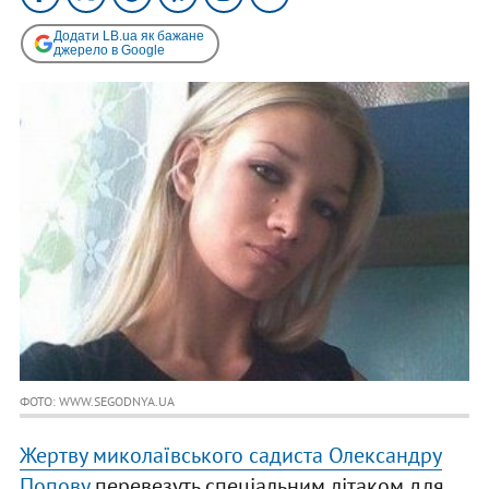
Додати LB.ua як бажане
джерело в Google
ФОТО: WWW.SEGODNYA.UA
Жертву миколаївського садиста Олександру
Попову
перевезуть спеціальним літаком для