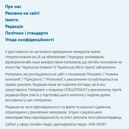
Про нас
Реклама на сайті
Івенти
Редакція
Політики і стандарти
Угода конфіденційності
У разі повного чи часткового відтворення матеріалів пряме
гіперпосилання на LB.ua обов'язкове! Передрук, копіювання,
відтворення або інше використання матеріалів, що містять посилання на
агентство "Українськi Новини" й "Українська Фото Група", заборонено.
Матеріали, які розміщуються на сайті з позначкою "Реклама" / "Новини
компаній" / "Пресреліз" / "Promoted", є рекламними та публікуються на
правах реклами. Редакція може не поділяти погляди, які в них
представлені. Матеріали з плашкою СПЕЦПРОЄКТ є рекламними, проте
редакція бере участь у підготовці цього контенту і поділяє думки,
висловлені у цих матеріалах.
Редакція не несе відповідальності за факти та оціночні судження,
оприлюднені у рекламних матеріалах. Згідно з українським
законодавством, відповідальність за зміст реклами несе рекламодавець.
Cуб'єкт у сфері онлайн-медіа; ідентифікатор медіа - R40-05097