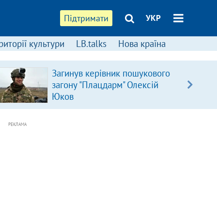
Підтримати
УКР
риторії культури
LB.talks
Нова країна
Загинув керівник пошукового
загону "Плацдарм" Олексій
Юков
РЕКЛАМА