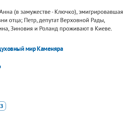
Анна (в замужестве - Ключко), эмигрировавшая
ни отца; Петр, депутат Верховной Рады,
рина, Зиновия и Роланд проживают в Киеве.
 духовный мир Каменяра
о
З