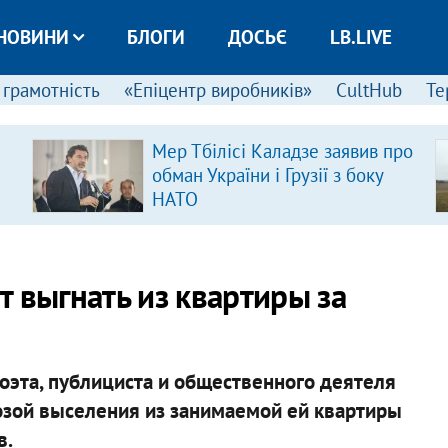
НОВИНИ
БЛОГИ
ДОСЬЄ
LB.LIVE
 грамотність
«Епіцентр виробників»
CultHub
Те
Мер Тбілісі Каладзе заявив про
обман України і Грузії з боку
НАТО
 выгнать из квартиры за
поэта, публициста и общественного деятеля
озой выселения из занимаемой ей квартиры
в.