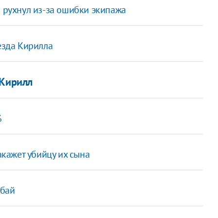
м рухнул из-за ошибки экипажа
езда Кирилла
 Кирилл
%
акажет убийцу их сына
убай