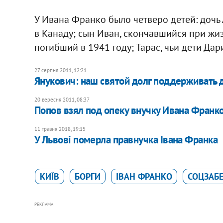
У Ивана Франко было четверо детей: дочь 
в Канаду; сын Иван, скончавшийся при жиз
погибший в 1941 году; Тарас, чьи дети Да
27 серпня 2011, 12:21
Янукович: наш святой долг поддерживать
20 вересня 2011, 08:37
Попов взял под опеку внучку Ивана Франк
11 травня 2018, 19:15
У Львові померла правнучка Івана Франка
КИЇВ
БОРГИ
ІВАН ФРАНКО
СОЦЗАБЕ
РЕКЛАМА