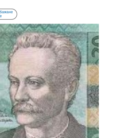
 бажане
e