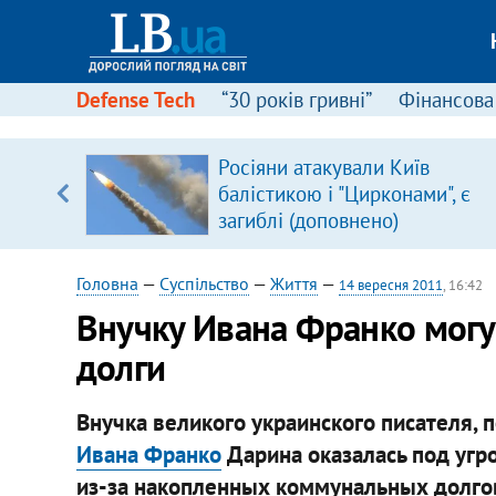
Defense Tech
“30 років гривні”
Фінансова
Росіяни атакували Київ
уп
балістикою і "Цирконами", є
загиблі (доповнено)
ку
Головна
—
Суспільство
—
Життя
—
14 вересня 2011
, 16:42
Внучку Ивана Франко могут
долги
Внучка великого украинского писателя, 
Ивана Франко
Дарина оказалась под угр
из-за накопленных коммунальных долго