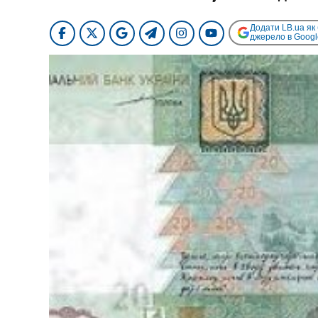
Додати LB.ua як
джерело в Googl