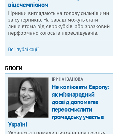
віцечемпіоном
Гірники виглядають на голову сильнішими
за суперників. На заваді можуть стати
лише втома від єврокубків, або зразковий
перформанс когось із переслідувачів.
Всі публікації
БЛОГИ
ІРИНА ІВАНОВА
Не копіювати Європу:
як міжнародний
досвід допомагає
переосмислити
громадську участь в
Україні
Українські громади сьогодні працюють у