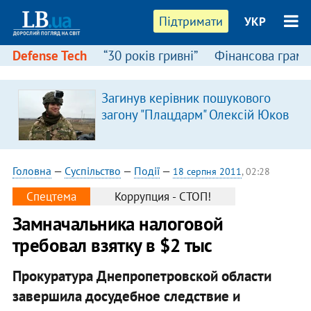
Підтримати
УКР
Defense Tech
“30 років гривні”
Фінансова грамо
Загинув керівник пошукового
загону "Плацдарм" Олексій Юков
Головна
—
Суспільство
—
Події
—
18 серпня 2011
, 02:28
Спецтема
Коррупция - СТОП!
Замначальника налоговой
требовал взятку в $2 тыс
Прокуратура Днепропетровской области
завершила досудебное следствие и