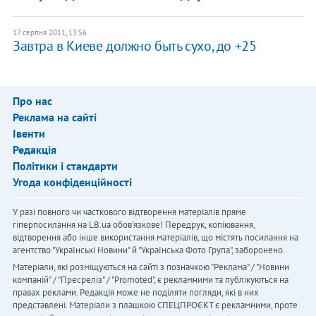
17 серпня 2011, 13:56
Завтра в Киеве должно быть сухо, до +25
Про нас
Реклама на сайті
Івенти
Редакція
Політики і стандарти
Угода конфіденційності
У разі повного чи часткового відтворення матеріалів пряме
гіперпосилання на LB.ua обов'язкове! Передрук, копіювання,
відтворення або інше використання матеріалів, що містять посилання на
агентство "Українськi Новини" й "Українська Фото Група", заборонено.
Матеріали, які розміщуються на сайті з позначкою "Реклама" / "Новини
компаній" / "Пресреліз" / "Promoted", є рекламними та публікуються на
правах реклами. Редакція може не поділяти погляди, які в них
представлені. Матеріали з плашкою СПЕЦПРОЄКТ є рекламними, проте