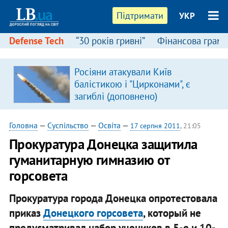
Підтримати
УКР
Defense Tech
“30 років гривні”
Фінансова грамо
Росіяни атакували Київ
балістикою і "Цирконами", є
загиблі (доповнено)
Головна
—
Суспільство
—
Освіта
—
17 серпня 2011
, 21:05
Прокуратура Донецка защитила
гуманитарную гимназию от
горсовета
Прокуратура города Донецка опротестовала
приказ
Донецкого горсовета
, который не
предусматривал набор учеников в 5-е и 10-