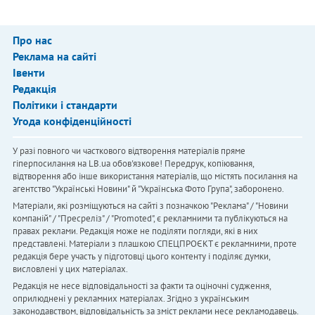
Про нас
Реклама на сайті
Івенти
Редакція
Політики і стандарти
Угода конфіденційності
У разі повного чи часткового відтворення матеріалів пряме
гіперпосилання на LB.ua обов'язкове! Передрук, копіювання,
відтворення або інше використання матеріалів, що містять посилання на
агентство "Українськi Новини" й "Українська Фото Група", заборонено.
Матеріали, які розміщуються на сайті з позначкою "Реклама" / "Новини
компаній" / "Пресреліз" / "Promoted", є рекламними та публікуються на
правах реклами. Редакція може не поділяти погляди, які в них
представлені. Матеріали з плашкою СПЕЦПРОЄКТ є рекламними, проте
редакція бере участь у підготовці цього контенту і поділяє думки,
висловлені у цих матеріалах.
Редакція не несе відповідальності за факти та оціночні судження,
оприлюднені у рекламних матеріалах. Згідно з українським
законодавством, відповідальність за зміст реклами несе рекламодавець.