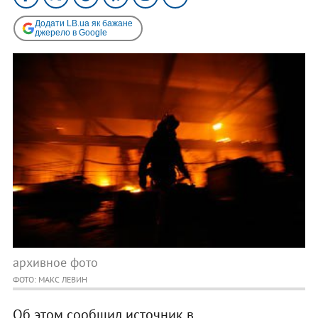
Додати LB.ua як бажане
джерело в Google
архивное фото
ФОТО: МАКС ЛЕВИН
Об этом сообщил источник в